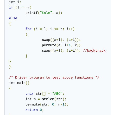
int
 i
;
if
(
l 
==
 r
)
	printf
(
"%s\n"
,
 a
);
else
{
for
(
i 
=
 l
;
 i 
<=
 r
;
 i
++)
{
		swap
((
a
+
l
),
(
a
+
i
));
		permute
(
a
,
 l
+
1
,
 r
);
		swap
((
a
+
l
),
(
a
+
i
));
//backtrack 
}
}
}
/* Driver program to test above functions */
int
 main
()
{
char
 str
[]
=
"ABC"
;
int
 n 
=
 strlen
(
str
);
	permute
(
str
,
0
,
 n
-
1
);
return
0
;