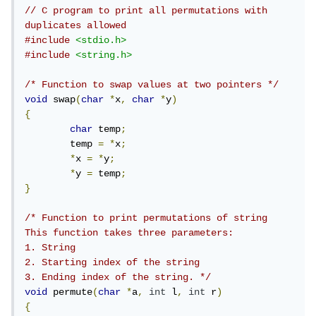
// C program to print all permutations with 
duplicates allowed 
#include
<stdio.h>
#include
<string.h>
/* Function to swap values at two pointers */
void
 swap
(
char
*
x
,
char
*
y
)
{
char
 temp
;
	temp 
=
*
x
;
*
x 
=
*
y
;
*
y 
=
 temp
;
}
/* Function to print permutations of string 

This function takes three parameters: 

1. String 

2. Starting index of the string 

3. Ending index of the string. */
void
 permute
(
char
*
a
,
int
 l
,
int
 r
)
{