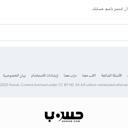
آن
لتنشر باسم حسابك.
الأسئلة الشائعة
اكتب معنا
درّب معنا
إرشادات الاستخدام
بيان الخصوصية
 2025
Hsoub
.
Content licensed under
CC BY-NC-SA 4.0
unless mentioned otherwi