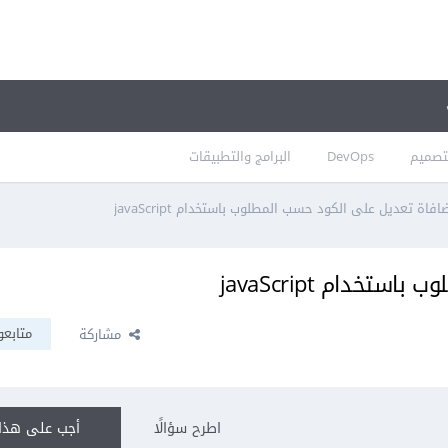
تصميم
DevOps
البرامج والتطبيقات
افاة تعديل على الكود حسب المطلوب باستخدام javaScript
خدام javaScript
متابعو
مشاركة
اطرح سؤالًا
أجب على هذا 