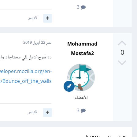
3
اقتباس
Mohammad
نشر
22 أبريل 2019
0
Mostafa2
ده شرح كامل للي محتاجاه واز
veloper.mozilla.org/en-
/Bounce_off_the_walls
الأعضاء
3
اقتباس