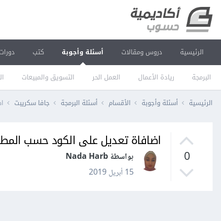
الرئيسية
دروس ومقالات
أسئلة وأجوبة
كتب
دورات
البرمجة
ريادة الأعمال
العمل الحر
التسويق والمبيعات
ال
الرئيسية
أسئلة وأجوبة
الأقسام
أسئلة البرمجة
جافا سكريبت
اض
اضافاة تعديل على الكود حسب المطلوب باست
0
بواسطة Nada Harb
15 أبريل 2019