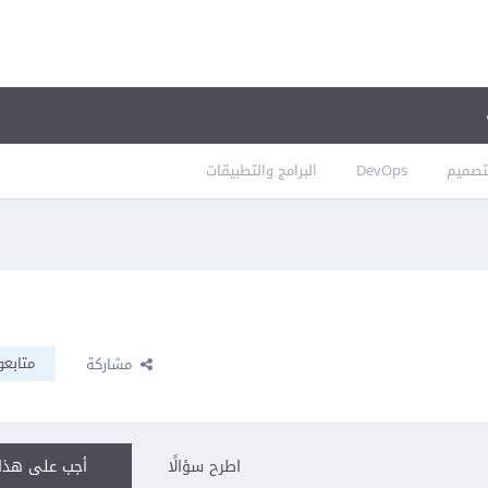
تصميم
DevOps
البرامج والتطبيقات
متابعو
مشاركة
اطرح سؤالًا
أجب على هذا 