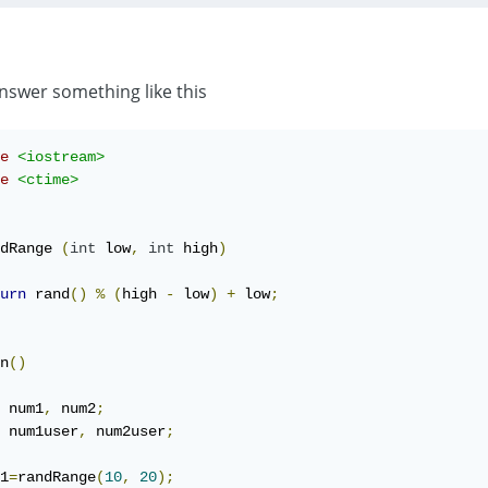
nswer something like this
e
<iostream>
e
<ctime>
dRange 
(
int
 low
,
int
 high
)
urn
 rand
()
%
(
high 
-
 low
)
+
 low
;
n
()
 num1
,
 num2
;
 num1user
,
 num2user
;
1
=
randRange
(
10
,
20
);