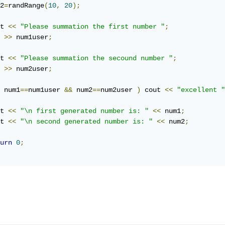
2
=
randRange
(
10
,
20
);
t 
<<
"Please summation the first number "
;
 
>>
 num1user
;
t 
<<
"Please summation the secound number "
;
 
>>
 num2user
;
 num1
==
num1user 
&&
 num2
==
num2user 
)
 cout 
<<
"excellent "
t 
<<
"\n first generated number is: "
<<
 num1
;
t 
<<
"\n second generated number is: "
<<
 num2
;
urn
0
;