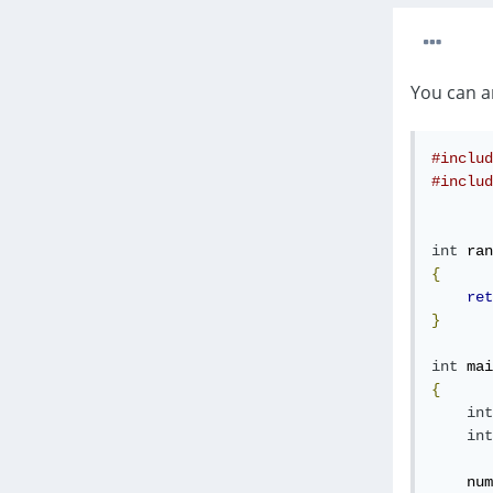
You can a
#includ
#includ
int
 ran
{
ret
}
int
 mai
{
int
int
    num