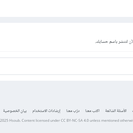
آن
لتنشر باسم حسابك.
الأسئلة الشائعة
اكتب معنا
درّب معنا
إرشادات الاستخدام
بيان الخصوصية
 2025
Hsoub
.
Content licensed under
CC BY-NC-SA 4.0
unless mentioned otherwi