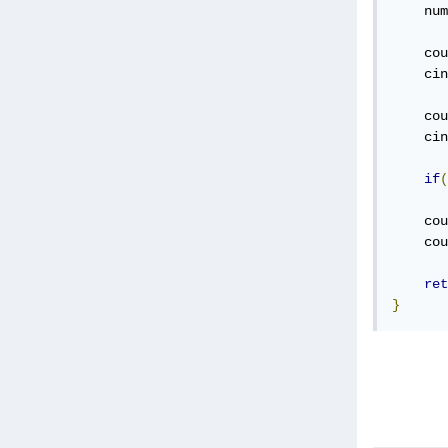
    num
    cou
    cin
    cou
    cin
if
(
    cou
    cou
ret
}