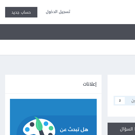
تسجيل الدخول
حساب جديد
إعلانات
ن
2
السؤال