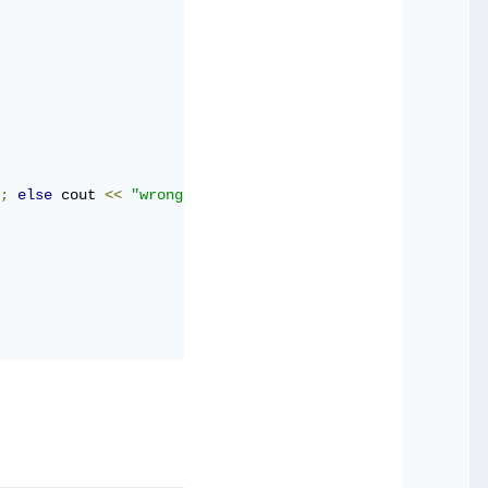
;
else
 cout 
<<
"wrong answer"
;