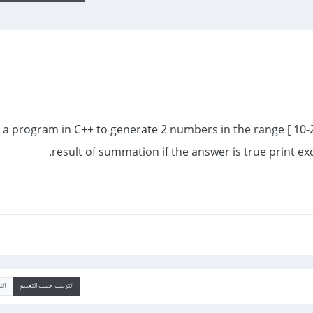
e a program in C++ to generate 2 numbers in the range [ 10-
result of summation if the answer is true print ex
الترتيب حسب التقييم
ال