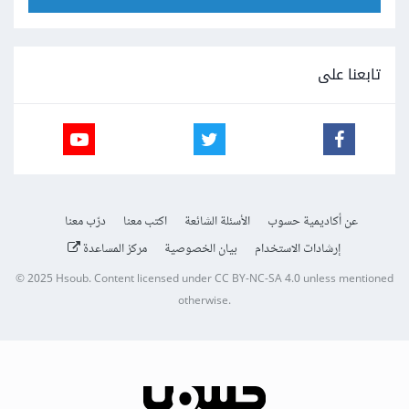
تابعنا على
عن أكاديمية حسوب
الأسئلة الشائعة
اكتب معنا
درّب معنا
إرشادات الاستخدام
بيان الخصوصية
مركز المساعدة
© 2025
Hsoub
.
Content licensed under
CC BY-NC-SA 4.0
unless mentioned
otherwise.