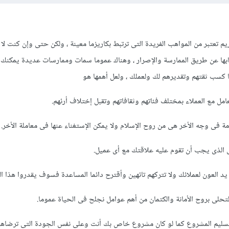
يم تعتبر من المواهب الفريدة التى ترتبط بكاريزما معينة ، ولكن حتى وإن كنت لا 
سابها عن طريق الممارسة والإصرار ، وهناك عموما سمات وممارسات عديدة يمكنك 
 كسب ثقتهم وتقديرهم لك ولعملك ، ولعل أهمها هو
مل مع العملاء بمختلف فئاتهم وثقافاتهم وتقبل إختلاف أرئهم.
ة فى وجه الأخر هى من روح الإسلام ولا يمكن الإستغناء عنها فى معاملة الأخر.
س الذى يجب أن تقوم عليه علاقتك مع أى عميل.
 يد العون لعملائك ولا تتركهم تائهين وأقترح دائما المساعدة فسوف يقدروا هذا ال
حلى بروح الأمانة والكتمان من أهم عوامل نجلح فى الحياة عموما.
سليم المشروع كما لو كان مشروع خاص بك أنت وعلى نفس الجودة التى ترضاها 