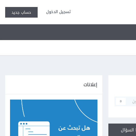
تسجيل الدخول
حساب جديد
إعلانات
ن
0
السؤال