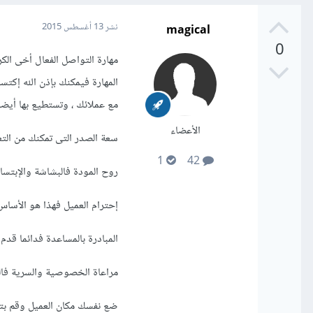
magical
نشر
13 أغسطس 2015
0
مهارة التواصل الفعال أخى الكر
المهارة فيمكنك بإذن الله إكت
مع عملائك ، وتستطيع بها أيضا
الأعضاء
سعة الصدر التى تمكنك من التعا
1
42
روح المودة فالبشاشة والإبتسام
إحترام العميل فهذا هو الأسا
المبادرة بالمساعدة فدائما قدم
مراعاة الخصوصية والسرية فالت
ضع نفسك مكان العميل وقم بت