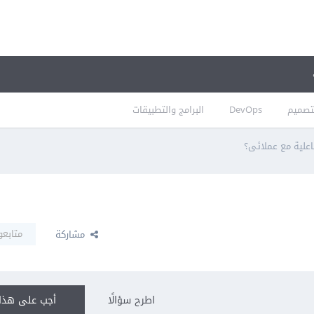
تصميم
DevOps
البرامج والتطبيقات
علية مع عملائى؟
متابعو
مشاركة
اطرح سؤالًا
أجب على هذا 