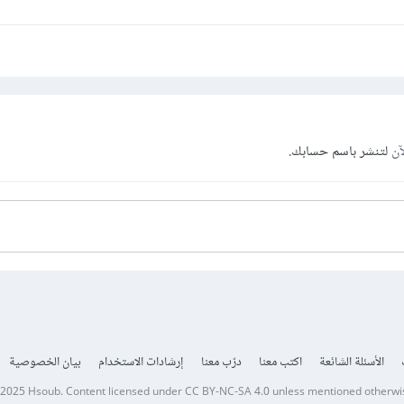
آن
لتنشر باسم حسابك.
الأسئلة الشائعة
اكتب معنا
درّب معنا
إرشادات الاستخدام
بيان الخصوصية
 2025
Hsoub
.
Content licensed under
CC BY-NC-SA 4.0
unless mentioned otherwi