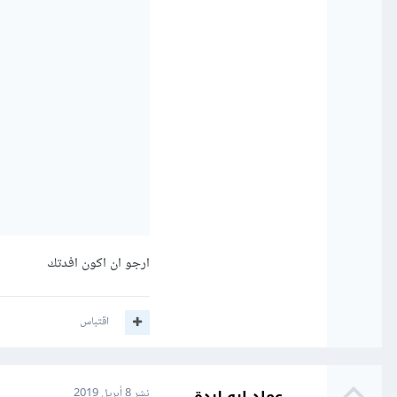
ارجو ان اكون افدتك
اقتباس
عماد ابو لبدة
نشر
8 أبريل 2019