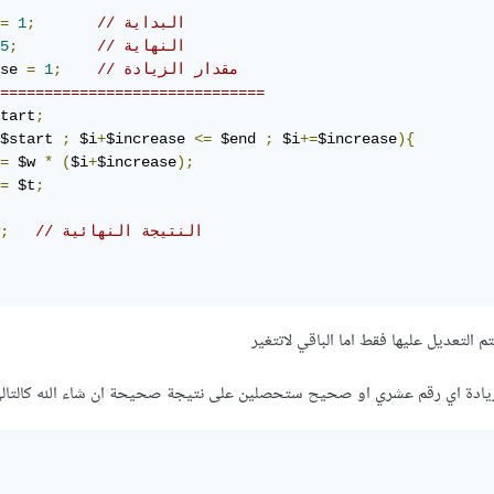
// البداية
;
1
=
// النهاية
;
5
// مقدار الزيادة
;
1
=
se 
==============================
tart
;
$start 
;
 $i
+
$increase 
<=
 $end 
;
 $i
+=
$increase
){
=
 $w 
*
(
$i
+
$increase
);
=
 $t
;
// النتيجة النهائية
;
م التعديل عليها فقط اما الباقي لاتتغير
زيادة اي رقم عشري او صحيح ستحصلين على نتيجة صحيحة ان شاء الله كالتالي