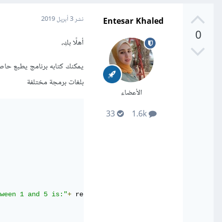
Entesar Khaled
نشر
3 أبريل 2019
0
أهلًا بكِ،
بلغات برمجة مختلفة
الأعضاء
33
1.6k
ween 1 and 5 is:"
+
 result
);