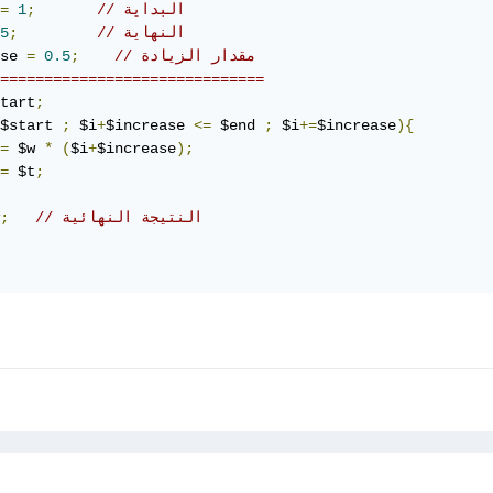
// البداية
;
1
=
// النهاية
;
5
// مقدار الزيادة
;
0.5
=
se 
==============================
tart
;
$start 
;
 $i
+
$increase 
<=
 $end 
;
 $i
+=
$increase
){
=
 $w 
*
(
$i
+
$increase
);
=
 $t
;
// النتيجة النهائية
;