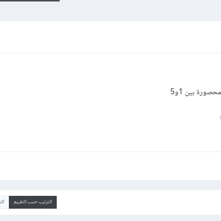
صورة بين 1و5
الترتيب حسب التقييم
ال