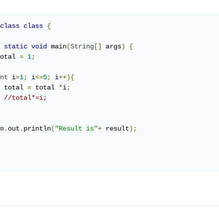
class
class
{
static
void
 main
(
String
[]
 args
)
{
otal 
=
1
;
nt
 i
=
1
;
 i
<=
5
;
 i
++){
   	total 
=
 total 
*
i
;
//total*=i;
m
.
out
.
println
(
"Result is"
+
 result
);