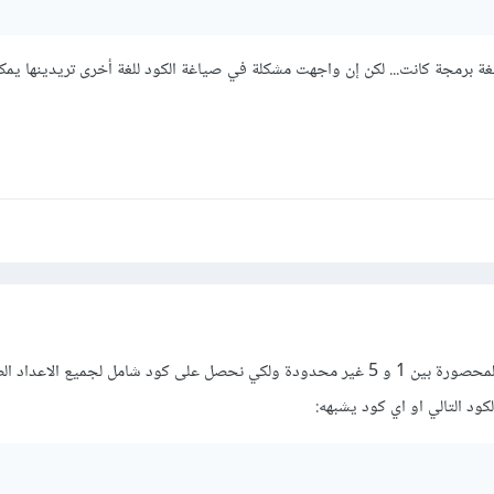
ة برمجة كانت... لكن إن واجهت مشكلة في صياغة الكود للغة أخرى تريدينها يمك
باستخدام لغة php ..الأرقام المحصورة بين 1 و 5 غير محدودة ولكي نحصل على كود شامل لجميع الاع
ود التالي او اي كود يشبهه: