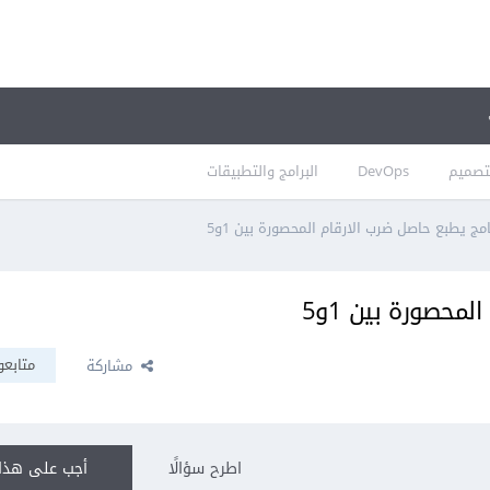
تصميم
DevOps
البرامج والتطبيقات
امج يطبع حاصل ضرب الارقام المحصورة بين 1و5
محصورة بين 1و5
متابعو
مشاركة
اطرح سؤالًا
أجب على هذا 