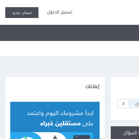
تسجيل الدخول
حساب جديد
إعلانات
ن
2
السؤال