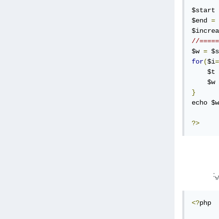
$start 
$end 
=
$increa
//=====
$w 
=
 $s
for
(
$i
=
    $t 
    $w 
}
echo $w
?>
:
<?
php
