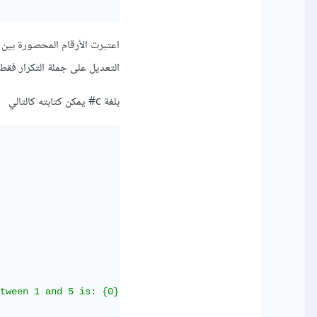
التعديل على جملة التكرار فقط لتصبح (++5 ; i
بلغة c# يمكن كتابته كالتالي
tween 1 and 5 is: {0} "
,
 result
);