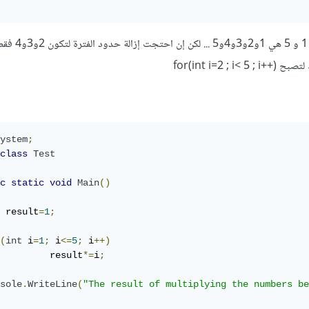
اعتبرت الأرقام المحصورة بين 1
for(int i=2 ; i< 
ystem
;
class
Test
c
static
void
Main
()
 result
=
1
;
(
int
 i
=
1
;
 i
<=
5
;
 i
++)
		result
*=
i
;
sole
.
WriteLine
(
"The result of multiplying the numbers be