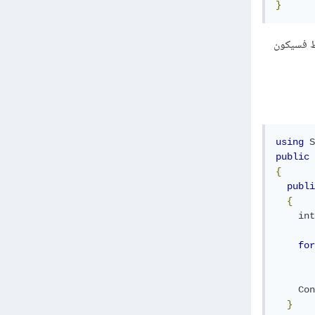
}
 و 5 هي 1و2و3و4و5 ... لكن إن احتجت إزالة حدود الفترة لتكون 2و3و4 فقط فسيكون
using
S
public
{
publi
{
int
for
Con
}