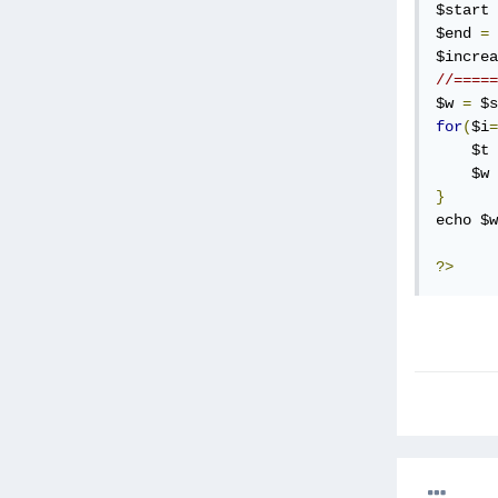
$start 
$end 
=
$increa
//=====
$w 
=
 $s
for
(
$i
=
    $t 
    $w 
}
echo $w
?>