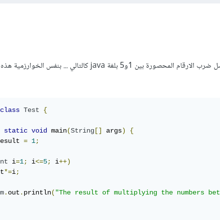
يمكنك كتابه برنامج يطبع حاصل ضرب الارقام المحصورة بين 1و5 بلغة java كالتالي ... ب
class
Test
{
static
void
 main
(
String
[]
 args
)
{
esult 
=
1
;
nt
 i
=
1
;
 i
<=
5
;
 i
++)
t
*=
i
;
m
.
out
.
println
(
"The result of multiplying the numbers bet