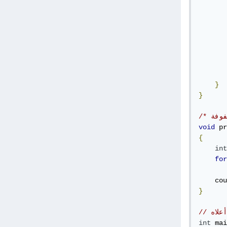
       
       
       
}
}
void
 pr
{
int
for
       
    cou
}
علاه
int
 mai