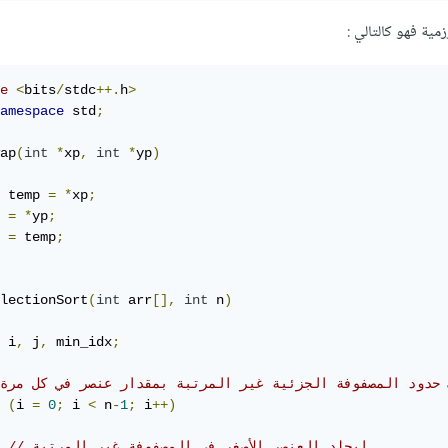
ية فهو كالتالي :
e
<
bits
/
stdc
++.
h
>
amespace
 std
;
ap
(
int
*
xp
,
int
*
yp
)
 temp 
=
*
xp
;
 
=
*
yp
;
 
=
 temp
;
lectionSort
(
int
 arr
[],
int
 n
)
 i
,
 j
,
 min_idx
;
(
i 
=
0
;
 i 
<
 n
-
1
;
 i
++)
// إيجاد العنصر الأصغر في المصفوفة غير المرتبة  