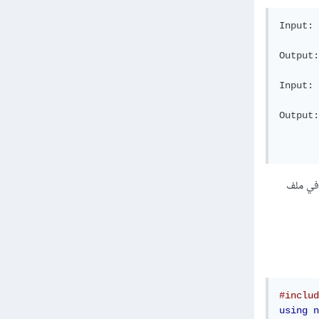
Input: 
       
Output:
Input: 
       
Output:
       
       
 في ملف
#includ
using
n