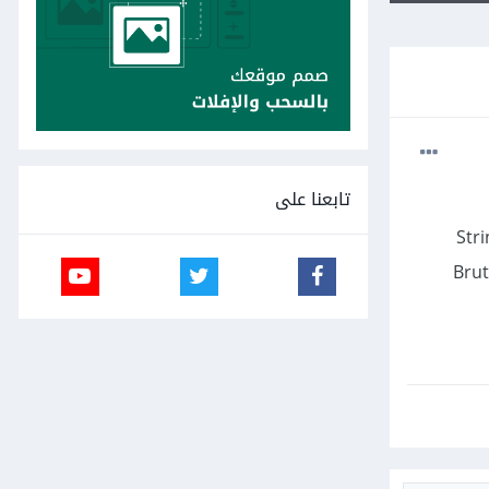
تابعنا على
ة الترتيب بالإختيار(Selection Sort) وخوارزمية مطابقة سلسلة محارف (String
(Factorial) وحساب الرفع إلى قوة (Power) وذلك بالإعتماد على تقنية القوة الطاغية (Brute