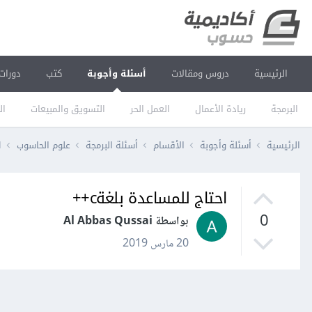
الرئيسية
دروس ومقالات
أسئلة وأجوبة
كتب
دورات
البرمجة
ريادة الأعمال
العمل الحر
التسويق والمبيعات
ال
الرئيسية
أسئلة وأجوبة
الأقسام
أسئلة البرمجة
علوم الحاسوب
ا
احتاج للمساعدة بلغةc++
0
بواسطة Al Abbas Qussai
20 مارس 2019