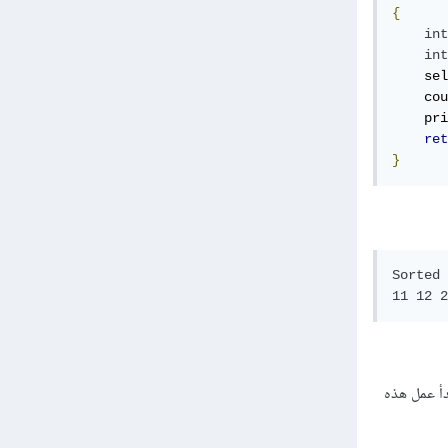
{
int
int
    sel
    cou
    pri
ret
}
Sorted 
11 12 2
N ، ومن المثال ستفهم مبدأ عمل هذه