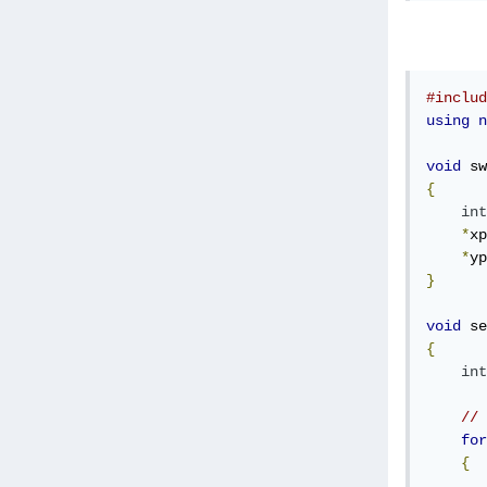
#includ
using
n
void
 sw
{
int
*
xp
*
yp
}
void
 se
{
int
for
{