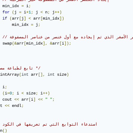
 min_idx 
=
 i
;
for
(
j 
=
 i
+
1
;
 j 
<
 n
;
 j
++)
if
(
arr
[
j
]
<
 arr
[
min_idx
])
     min_idx 
=
 j
;
 swap
(&
arr
[
min_idx
],
&
arr
[
i
]);
/* تابع لطباعة مصفوفة */
intArray
(
int
 arr
[],
int
 size
)
 i
;
(
i
=
0
;
 i 
<
 size
;
 i
++)
 cout 
<<
 arr
[
i
]
<<
" "
;
t 
<<
 endl
;
// استدعاء التوابع التي تم تعريفها في الكود أ
n
()