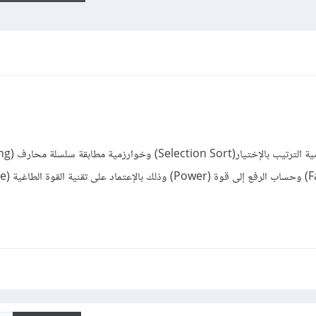
1- يطلب كتابة برامج بلغة C++ لخوارزمي
Matching) وحساب العاملي 