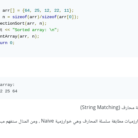
 arr
[]
=
{
64
,
25
,
12
,
22
,
11
};
 n 
=
sizeof
(
arr
)/
sizeof
(
arr
[
0
]);
ectionSort
(
arr
,
 n
);
t 
<<
"Sorted array: \n"
;
ntArray
(
arr
,
 n
);
urn
0
;
array: 

2 25 64
String Matchi)
سنبدأ بمثال يوضح إحدى خوارزميات مطابقة سلسلة المحارف وهي خوارزمية aive