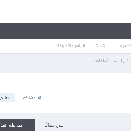
تصميم
DevOps
البرامج والتطبيقات
حتاج للمساعدة بلغةc++
متابعو
مشاركة
اطرح سؤالًا
أجب على هذا 