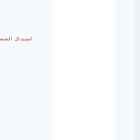
// استبدال العنصر الأصغر الذي تم إيجاده مع أول عنصر من عناصر المصفوفة  