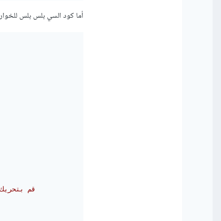
أما كود السي بلس بلس للخوارزم
// قم بتحريك حدود المصفوفة الجزئية غير المرتبة بمقدار عنصر في كل مرة 