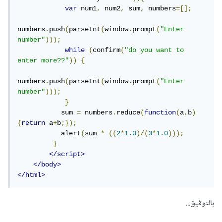
var
 num1
,
 num2
,
 sum
,
 numbers
=[];
numbers
.
push
(
parseInt
(
window
.
prompt
(
"Enter 
number"
)));
while
(
confirm
(
"do you want to 
enter more??"
))
{
numbers
.
push
(
parseInt
(
window
.
prompt
(
"Enter 
number"
)));
}
           sum 
=
 numbers
.
reduce
(
function
(
a
,
b
)
{
return
 a
+
b
;});
           alert
(
sum 
*
((
2
*
1.0
)/(
3
*
1.0
)));
}
</script>
</body>
</html>
بالتوفيق...