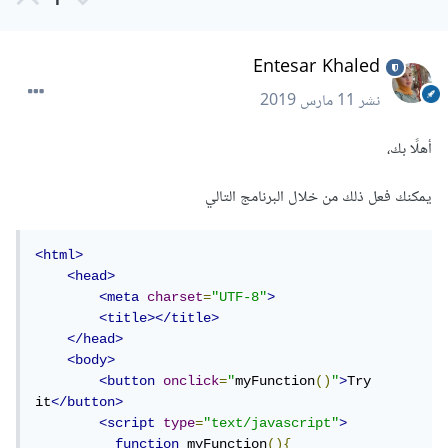
1
Entesar Khaled
نشر
11 مارس 2019
أهلًا بك،
يمكنك فعل ذلك من خلال البرنامج التالي
<html>
<head>
<meta
charset
=
"UTF-8"
>
<title></title>
</head>
<body>
<button
onclick
=
"
myFunction
()
"
>
Try 
it
</button>
<script
type
=
"text/javascript"
>
function
 myFunction
(){