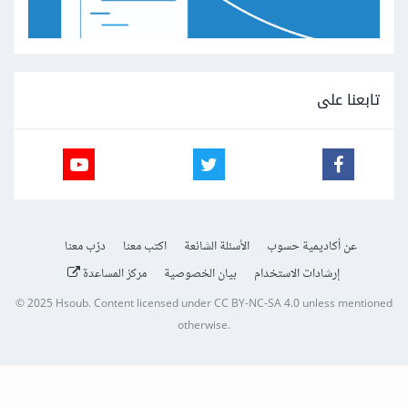
تابعنا على
عن أكاديمية حسوب
الأسئلة الشائعة
اكتب معنا
درّب معنا
إرشادات الاستخدام
بيان الخصوصية
مركز المساعدة
© 2025
Hsoub
.
Content licensed under
CC BY-NC-SA 4.0
unless mentioned
otherwise.