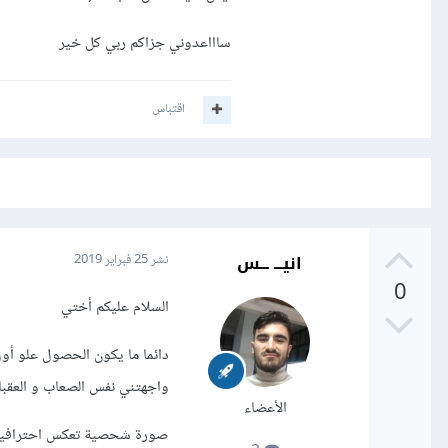
ساااعدوني جزاكم ربي كل خير
اقتباس
انيـــ ـــس
نشر
25 فبراير 2019
0
السلام عليكم أختي
دائما ما يكون الحصول علو أول
واجهتني نفس الصعاب و العقبات 
الأعضاء
صورة شحصية تعكس احترافية