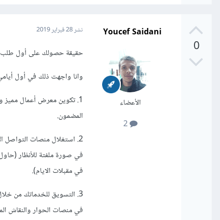
Youcef Saidani
نشر
28 فبراير 2019
0
حقيقة حصولك على أول طلب في
وانا واجهت ذلك في أول أيام
1. تكوين معرض أعمال مميز 
الأعضاء
المضمون.
2
2. استغلال منصات التواصل ا
في صورة ملفتة للأنظار (حاو
في مقبلات الايام).
3. التسويق للخدماتك من خلال
في منصات الحوار والنقاش المف