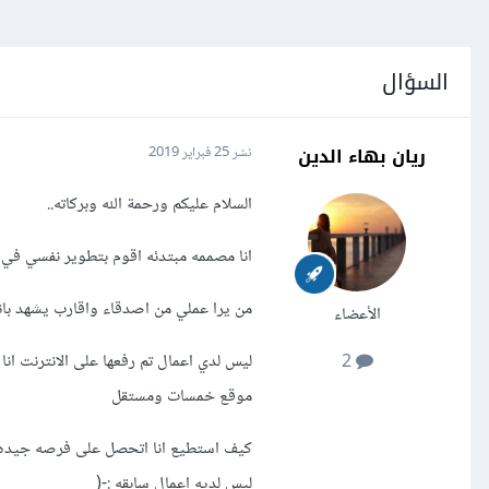
السؤال
ريان بهاء الدين
نشر
25 فبراير 2019
السلام عليكم ورحمة الله وبركاته..
انا مصممه مبتدئه اقوم بتطوير نفسي في تص
من يرا عملي من اصدقاء واقارب يشهد بان
الأعضاء
ليس لدي اعمال تم رفعها على الانترنت ا
2
موقع خمسات ومستقل
كيف استطيع انا اتحصل على فرصه جيده ف
ليس لديه اعمال سابقه :-(