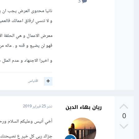
3
ثانيا محتوى العرض يجب ان ي
و لا تنسي ارفاق اعمالك فالعمي
معرض الاعمال و هي الحلقة ا
فهو لن يضيع و قته و . ماله من أ
و اخيرا الاجتهاد و عدم الملل
اقتباس
ريان بهاء الدين
نشر
25 فبراير 2019
0
أخي أنيس وعليكم السلام ورحمة
جزاك ربي كل خير ع نصيحتك 