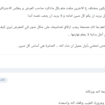
كون مختلف ع الاخرين ملفت ملم بكل ماذكره صاحب العرض و يعكس الاحترافية
ل يريد ان يكو كل شيئ امامه و لا يريد ان يتعب نفسه أبدا
لاهم بما انك مصممة يجب ارفاق تصاميمك على شكل صور في المعرض ليرى كيف
جل بداية لا يعلم نهايتها ...
 حتى تحضي بأول عميل ان شاء الله ... المثابرة هي أساس كل شيئ .
الكات
 الله وبركاته
ومرورك الطيب وفقك الله واسعدك