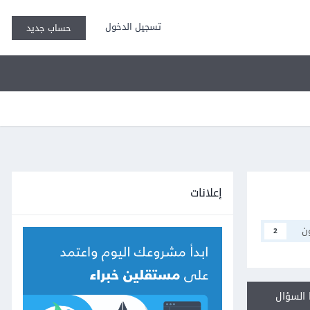
تسجيل الدخول
حساب جديد
إعلانات
ن
2
السؤال