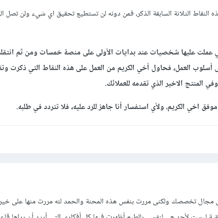
ذه النقاط الثلاثة السابقة الذكر، فمن دونه لن تستطيع تحقيق اي شيء ولن تصل 
تي عملت عليها شخصيات عند بدايات الأولى على منصة خمسات ومن ثم انتقل
سلوب العمل، فحاول أخي الكريم من العمل على هذه النقاط التي ذكرت وتق
ي المنتج الاخير الذي تقدمه للعملائك.
موفق اخي الكريم
،
ولأي استفسار أنا جاهز للرد عليه، فلا تتردد في طلبه.
س مجال تخصصك ولكنى مررت بنفس هذه المحنة والحمد لله مررت منها على خير
ة ليست لأحد هى لنفسى بالطبع أظهرت فيها كل أفكارى التى أريد أن يراها قاع