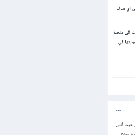
الى اي هدف
ت الى منصة
ويتها في
 حيث أننى
دة عملائى