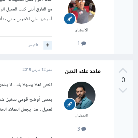
أعرضها على الآخرين حتى بدأت
الأعضاء
1
اقتباس
ماجد علاء الدين
نشر
12 مارس 2019
0
اختي اهلا وسهلا بك .. لا ي
بمعنى أوضح قومي بتخيل شركا
لعميل , هذا يجعل العملاء الح
الأعضاء
3