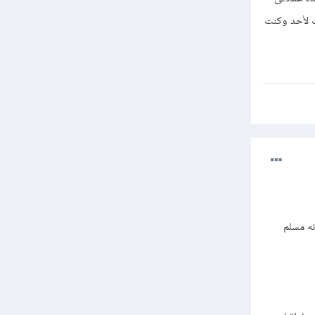
لبداية لنفسى وليست لأحد وكنت
ه مسلم