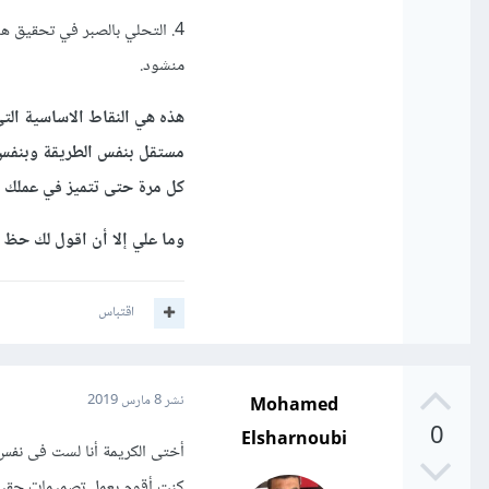
4. التحلي بالصبر في تحقيق ه
منشود.
هذه هي النقاط الاساسية ال
مستقل بنفس الطريقة وبنفس أ
كل مرة حتى تتميز في عملك وف
وما علي إلا أن اقول لك حظ 
اقتباس
Mohamed
نشر
8 مارس 2019
0
Elsharnoubi
أختى الكريمة أنا لست فى نف
كنت أقوم بعمل تصميمات حقيقي