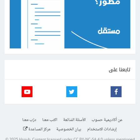
تابعنا على
عن أكاديمية حسوب
الأسئلة الشائعة
اكتب معنا
درّب معنا
إرشادات الاستخدام
بيان الخصوصية
مركز المساعدة
© 2025
Hsoub
.
Content licensed under
CC BY-NC-SA 4.0
unless mentioned