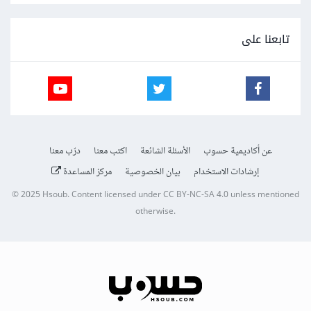
تابعنا على
عن أكاديمية حسوب
الأسئلة الشائعة
اكتب معنا
درّب معنا
إرشادات الاستخدام
بيان الخصوصية
مركز المساعدة
© 2025
Hsoub
.
Content licensed under
CC BY-NC-SA 4.0
unless mentioned
otherwise.