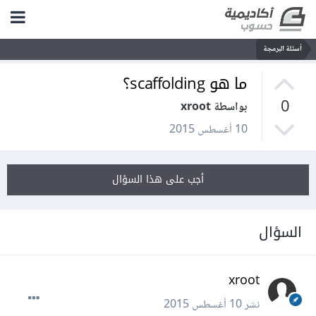
أسئلة البرمجة
ما هو scaffolding؟
0
بواسطة xroot
10 أغسطس 2015
أجب على هذا السؤال
السؤال
xroot
نشر
10 أغسطس 2015