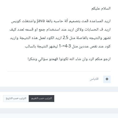
السلام عليكم
اريد المساعده قمت بتصميم ألة حاسبه بالغة java واشتغلت كويس
اريد ف الحسابات ولاكن اريد عند استخدام جمع او قسمه لعدد كيف
تضهر والنتيجه بالفاصلة مثل 2.5 اريد الكود لعمل هذه النتيجة واريد
كود عند نقص عددين مثل 3-4=-1 ليضهر النتيجة بالسالب
ارجو منكم الرد وان شاء الله تكونوا فهمتو سؤالي وشكرا
اقتباس
الترتيب حسب التقييم
الترتيب حسب التاريخ