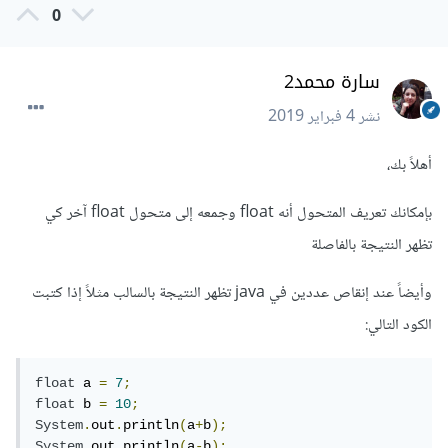
0
سارة محمد2
نشر
4 فبراير 2019
أهلاً بك،
بإمكانك تعريف المتحول أنه float وجمعه إلى متحول float آخر كي
تظهر النتيجة بالفاصلة
وأيضاً عند إنقاص عددين في java تظهر النتيجة بالسالب مثلاً إذا كتبت
الكود التالي:
float
 a 
=
7
;
float
 b 
=
10
;
System
.
out
.
println
(
a
+
b
);
System
.
out
.
println
(
a
-
b
);