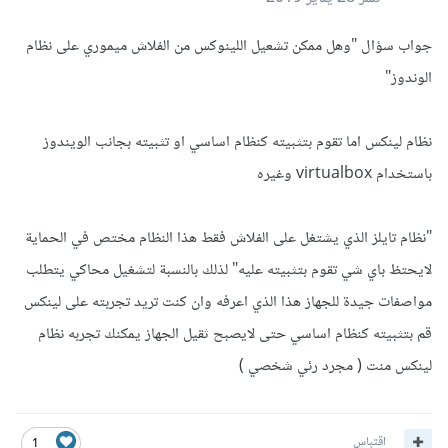
جواب سؤال "وهل ممكن تشعيل اللينوكس من الفلاش ميموري على نظام
الوندوز"
نظام لينكس اما تقوم بتثبيته كنظام اساسي او تثبيته بجانب الويندوز
باستخدام virtualbox وغيره
"نظام تايلز الذي يشتغل على الفلاش فقط هذا النظام مختص في الحماية
لايحتظ باي شي تقوم بتثبيته عليه" لذلك بالنسبة لتشغيل محاكي يتطلب
مواصفات جيدة للجهاز هذا الذي اعرفه وان كنت تريد تجربته على لينكس
قم بتثبيته كنظام اساسي حتى لايصبح ثقيل الجهاز يمكنك تجربه نظام
لينكس منت ( مجرد رئي شخصي )
اقتباس
1