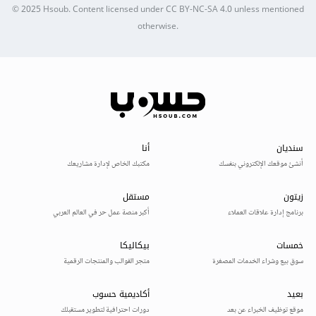
© 2025
Hsoub
.
Content licensed under
CC BY-NC-SA 4.0
unless mentioned
otherwise.