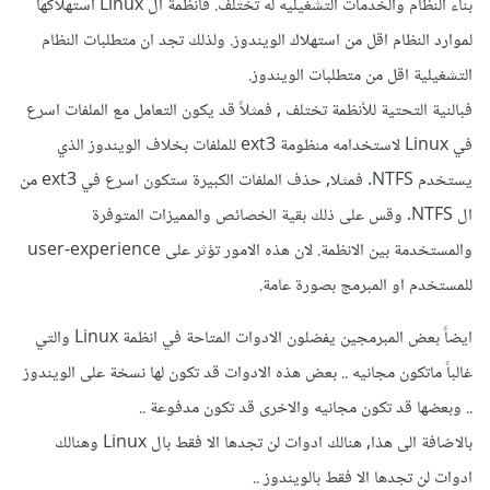
وما هي افضل توزيعة للعمل مع البرنامجين المذكورين اعلاه
بناء النظام والخدمات التشغيليه له تختلف. فأنظمة ال Linux استهلاكها
ماذا عن ال SemiCode OS
لموارد النظام اقل من استهلاك الويندوز. ولذلك تجد ان متطلبات النظام
وهل ممكن تشعيل اللينوكس من الفلاش ميموري على نظام
التشغيلية اقل من متطلبات الويندوز.
الوندوز
فبالنية التحتية للأنظمة تختلف , فمثلاً قد يكون التعامل مع الملفات اسرع
ممكن روابط رفع .. وشرح لو سمحتم
في Linux لاستخدامه منظومة ext3 للملفات بخلاف الويندوز الذي
اعتذر ان كان هذا غير المكان المناسب لموضوعي
يستخدم NTFS. فمثلا, حذف الملفات الكبيرة ستكون اسرع في ext3 من
وشكرا لكم
ال NTFS. وقس على ذلك بقية الخصائص والمميزات المتوفرة
والمستخدمة بين الانظمة. لان هذه الامور تؤثر على user-experience
للمستخدم او المبرمج بصورة عامة.
ايضاً بعض المبرمجين يفضلون الادوات المتاحة في انظمة Linux والتي
غالباً ماتكون مجانيه .. بعض هذه الادوات قد تكون لها نسخة على الويندوز
.. وبعضها قد تكون مجانيه والاخرى قد تكون مدفوعة ..
بالاضافة الى هذا, هنالك ادوات لن تجدها الا فقط بال Linux وهنالك
ادوات لن تجدها الا فقط بالويندوز ..