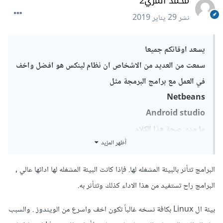
محمد المري2
نشر
29 يناير 2019
يسعد اوقاتكم جميعا
سمعت من العديد من الاشخاص ان نظام لينكس هو افضل واخف
في العمل مع برامج البرمجة مثل
Netbeans
Android studio
ما مدى صحة هذا الكلام...
أظهر المزيد
اخبرني احدهم انه يعمل على نظام لينوكس مع رام 2 جيجا
ويشغل اندرويد استوديو بكل سلاسة وبدون تهنيج او ثقل على
البرامج تتأثر بالبيئة المشغله لها. فإذا كانت البيئة المشغله لها ادائها عالي ,
الجهاز
البرامج راح تستفيد من هذا الاداء كذلك وتتأثر به.
بينما في ويندوز يحتاج رام 8 وما فوق ويبقى هناك بطء في
تشغيل الاندرويد استوديو خاصة اثناء تنفيذ المحاكاة....
بيئة ال Linux بكافة نسخه غالباً تكون اخف واسرع من الويندوز . والسبب