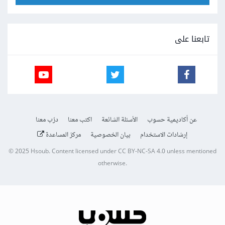
تابعنا على
عن أكاديمية حسوب
الأسئلة الشائعة
اكتب معنا
درّب معنا
إرشادات الاستخدام
بيان الخصوصية
مركز المساعدة
© 2025
Hsoub
.
Content licensed under
CC BY-NC-SA 4.0
unless mentioned
otherwise.