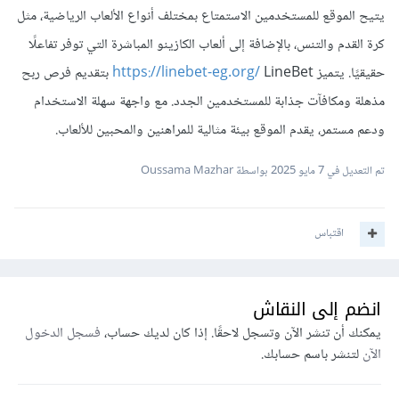
يتيح الموقع للمستخدمين الاستمتاع بمختلف أنواع الألعاب الرياضية، مثل
تطال الملك بالتنازل عن العرش لولي العهد الأمير أحمد فؤاد الثاني
كرة القدم والتنس، بالإضافة إلى ألعاب الكازينو المباشرة التي توفر تفاعلًا
وتطالب بجلاء القوات البريطانيه عن البلاد
حقيقيًا. يتميز
https://linebet-eg.org/
LineBet بتقديم فرص ربح
www.onlinecasinobahrain.net/
واقامة جيش وطني قوي
مذهلة ومكافآت جذابة للمستخدمين الجدد. مع واجهة سهلة الاستخدام
مع أنه كان هناك جيشا وطنيا قويا وقامت هذه الثورة بقيادة
ودعم مستمر، يقدم الموقع بيئة مثالية للمراهنين والمحبين للألعاب.
مجموعه من الضباط الأحرار للقضاء علي الفساد وتحقيق العدالة
الاجتماعية وقد يتسائل البعض أي فساد هذا بعد الذي قرأوه وأذاع
تم التعديل في
7 مايو 2025
بواسطة Oussama Mazhar
البيان الرئيس الأسبق محمد انور السادات و خرج فاروق من مصر
حقنا لدماء المصريين وخرج الي منفاه بايطاليا علي متن المحروسه
اقتباس
وعاش بايطاليا الي وفاته عام 1965 و صرح بدفنه ليلا بتدخل من
الملك فيصل و دفن في قبر بسيط في مسجد الرفاعي بالقاهرة ولم
انضم إلى النقاش
يحضر أبنه الجنازه وهو الان يعيش بسويسرا و أخذ الجنسيه
يمكنك أن تنشر الآن وتسجل لاحقًا. إذا كان لديك حساب،
فسجل الدخول
السويسريه ولقد أعطاه الرئيس عبد الفتاح السيسي جواز سف
الآن
لتنشر باسم حسابك.
دبلوماسي مكتوب فيه ملك مصر السابق و هذا ما قاله في أحد
لقائاته مع وائل الأبراشي في برنامج العاشرة مساء وقد قال ان كل ما