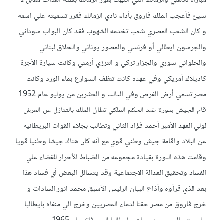
مباراة للأهلي والزمالك التي انتهت بفوز الزمالك بستة أهداف مقابل لا
شيئ فأعجب الملك فاروق بأداء نادي الزمالك فقرر تسميته علي اسمه
و كان الشعب المصري شعب تخدمه الشهوب فقد كان البواب سوداني
والجرسون ايطالي أو فرنسي والمصور يوناني والحلاق لبناني
والحلواني سوري والجزار تركي و الترزي أرمني وكانت سيارة الأجرة
كاديلاك أمريكي وفي عهده كانت تنظف الشوارع بماء الورد وكانت
مصر تسمي أرض الفرص وفي الثالث و العشرين من يوليو عام 1952
قام الجيش بثورة ضد الحكم الملكي تطال الملك بالتنازل عن العرش
لولي العهد الأمير أحمد فؤاد الثاني وتطالب بجلاء القوات البريطانيه
عن البلاد واقامة جيش وطني قوي مع أنه كان هناك جيشا وطنيا قويا
وقامت هذه الثورة بقيادة مجموعه من الضباط الأحرار للقضاء علي
الفساد وتحقيق العدالة الاجتماعية وقد يتسائل البعض أي فساد هذا
بعد الذي قرأوه وأذاع البيان الرئيس الأسبق محمد انور السادات و
خرج فاروق من مصر حقنا لدماء المصريين وخرج الي منفاه بايطاليا