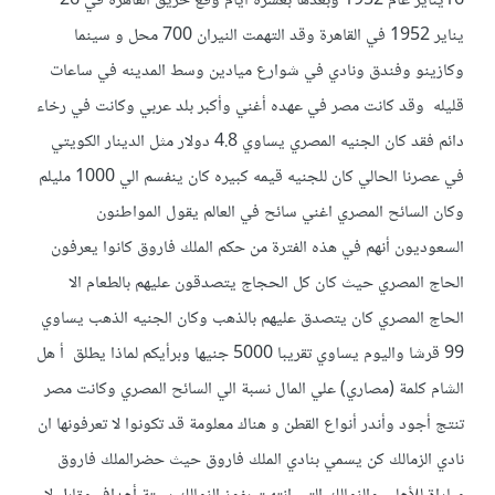
16يناير عام 1952 وبعدها بعشرة أيام وقع حريق القاهرة في 26
يناير 1952 في القاهرة وقد التهمت النيران 700 محل و سينما
وكازينو وفندق ونادي في شوارع ميادين وسط المدينه في ساعات
قليله وقد كانت مصر في عهده أغني وأكبر بلد عربي وكانت في رخاء
دائم فقد كان الجنيه المصري يساوي 4.8 دولار مثل الدينار الكويتي
في عصرنا الحالي كان للجنيه قيمه كبيره كان ينفسم الي 1000 مليلم
وكان السائح المصري اغني سائح في العالم يقول المواطنون
السعوديون أنهم في هذه الفترة من حكم الملك فاروق كانوا يعرفون
الحاج المصري حيث كان كل الحجاج يتصدقون عليهم بالطعام الا
الحاج المصري كان يتصدق عليهم بالذهب وكان الجنيه الذهب يساوي
99 قرشا واليوم يساوي تقريبا 5000 جنيها وبرأيكم لماذا يطلق أ هل
الشام كلمة (مصاري) علي المال نسبة الي السائح المصري وكانت مصر
تنتج أجود وأندر أنواع القطن و هناك معلومة قد تكونوا لا تعرفونها ان
نادي الزمالك كن يسمي بنادي الملك فاروق حيث حضرالملك فاروق