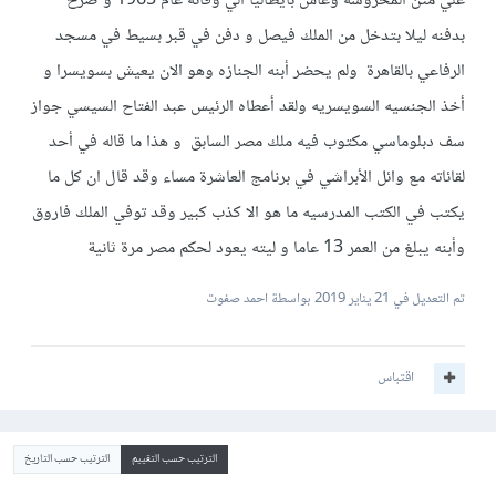
علي متن المحروسه وعاش بايطاليا الي وفاته عام 1965 و صرح
بدفنه ليلا بتدخل من الملك فيصل و دفن في قبر بسيط في مسجد
الرفاعي بالقاهرة ولم يحضر أبنه الجنازه وهو الان يعيش بسويسرا و
أخذ الجنسيه السويسريه ولقد أعطاه الرئيس عبد الفتاح السيسي جواز
سف دبلوماسي مكتوب فيه ملك مصر السابق و هذا ما قاله في أحد
لقائاته مع وائل الأبراشي في برنامج العاشرة مساء وقد قال ان كل ما
يكتب في الكتب المدرسيه ما هو الا كذب كبير وقد توفي الملك فاروق
وأبنه يبلغ من العمر 13 عاما و ليته يعود لحكم مصر مرة ثانية
تم التعديل في
21 يناير 2019
بواسطة احمد صفوت
اقتباس
الترتيب حسب التقييم
الترتيب حسب التاريخ