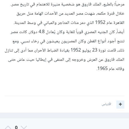
مرحباً! بالطبع، الملك فاروق هو شخصية مثيرة للاهتمام في تاريخ مصر.
كان يحب شعبه كثيرا ويحبونه مع أنه ليس مصريا الأصل وكان
خلال فترة حكمه، شهدت مصر العديد من الأحداث الهامة مثل حريق
معجبا بالحضارة المصرية القديمه وقد تزوج الملك فاروق مرتين
القاهرة عام 1952 الذي دمر مئات المتاجر والمباني في وسط المدينة.
المرة الأولي تزوج من الملكة فريدة وأنجب منها ثلاث فتيات هن
أيضاً، كان الجنيه المصري قوياً للغاية وكان يُعادل 4.8 دولار. كانت مصر
فادية و فوزية و فريال وهذا الذي جعله يزوج للمرة الثانية أنه لم
تنتج أجود أنواع القطن وكان المصريون يعيشون في رخاء نسبي. ومع
ينجب من الملكة فريدة الصبي ليكون وليا للعهد فتزوج الملكة
ذلك، قامت ثورة 23 يوليو 1952 بقيادة الضباط الأحرار، مما أدى إلى تنازل
ناريمان وأنجب الملك أحمد فؤاد الثاني في 16يناير عام 1952
الملك فاروق عن العرش وخروجه إلى المنفى في إيطاليا حيث عاش حتى
وبعدها بعشرة أيام وقع حريق القاهرة في 26 يناير 1952 في
وفاته عام 1965.
القاهرة وقد التهمت النيران 700 محل و سينما وكازينو وفندق
ونادي في شوارع ميادين وسط المدينه في ساعات قليله وقد كانت
مصر في عهده أغني وأكبر بلد عربي وكانت في رخاء دائم فقد كان
الجنيه المصري يساوي 4.8 دولار مثل الدينار الكويتي في عصرنا
اقتباس
الحالي كان للجنيه قيمه كبيره كان ينفسم الي 1000 مليلم وكان
السائح المصري اغني سائح في العالم يقول المواطنون السعوديون
0
أنهم في هذه الفترة من حكم الملك فاروق كانوا يعرفون الحاج