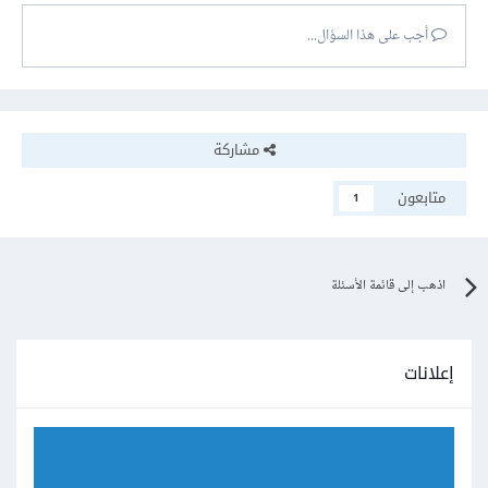
يكتب في الكتب المدرسيه ما هو الا كذب كبير وقد توفي الملك
أجب على هذا السؤال...
فاروق وأبنه يبلغ من العمر 13 عاما و ليته يعود لحكم مصر مرة
ثانية
مشاركة
متابعون
1
اذهب إلى قائمة الأسئلة
إعلانات