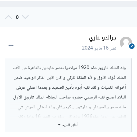
0
جرالدو غازي
نشر
16 مايو 2024
ولد الملك فاروق عام 1920 ميلاديا بقصر عابدين بالقاهرة من الأب
الملك فؤاد الأول والأم الملكة نازلي و كان الأبن الذكر الوحيد ضمن
أخواته الفتيات و لقد لقبه أبوه بأمير الصعيد و بعدما اعتلي عرش
البلاد اصبح لقبه الرسمي حضرة صاحب الجلالة الملك فاروق الأول
ملك مصر والسودان و دارفور و كردوفان وقد اعتلي العرش في
الثامن من ابريل عام1936 وقد كان يبلغ من العمر 16 عاما وكان
أظهر المزيد
هناك مجلسا للوصاية عليه لانه كان لا يزال قاصرا وعندما توج ملكا
علي مصر قام بتوجيه خطاب في الراديو الي الشعب المصري وقد