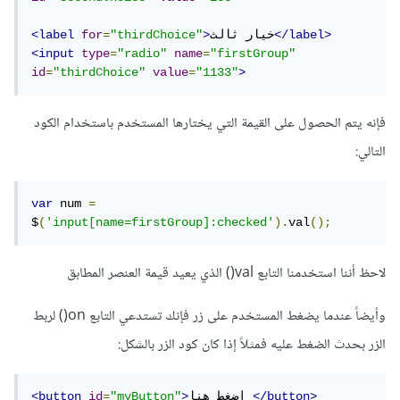
</label>
خيار ثالث
>
"thirdChoice"
=
for
<label
<input
type
=
"radio"
name
=
"firstGroup"
id
=
"thirdChoice"
value
=
"1133"
>
فإنه يتم الحصول على القيمة التي يختارها المستخدم باستخدام الكود
التالي:
var
 num 
=
$
(
'input[name=firstGroup]:checked'
).
val
();
لاحظ أننا استخدمنا التابع val() الذي يعيد قيمة العنصر المطابق
وأيضاً عندما يضغط المستخدم على زر فإنك تستدعي التابع on() لربط
الزر بحدث الضغط عليه فمثلاً إذا كان كود الزر بالشكل:
</button>
اضغط هنا 
>
"myButton"
=
id
<button