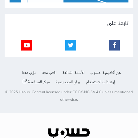
تابعنا على
عن أكاديمية حسوب
الأسئلة الشائعة
اكتب معنا
درّب معنا
إرشادات الاستخدام
بيان الخصوصية
مركز المساعدة
© 2025
Hsoub
.
Content licensed under
CC BY-NC-SA 4.0
unless mentioned
otherwise.