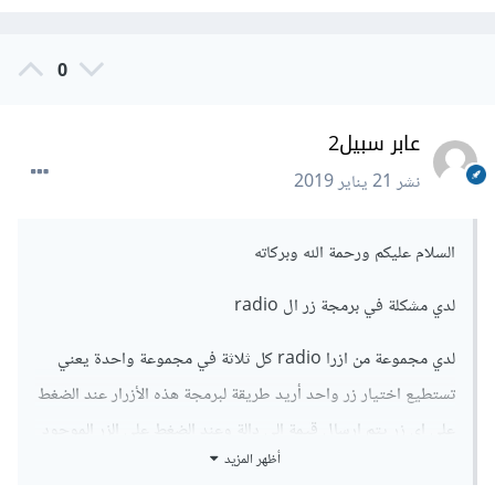
0
عابر سبيل2
نشر
21 يناير 2019
السلام عليكم ورحمة الله وبركاته
لدي مشكلة في برمجة زر ال radio
لدي مجموعة من ازرا radio كل ثلاثة في مجموعة واحدة يعني
تستطيع اختيار زر واحد أريد طريقة لبرمجة هذه الأزرار عند الضغط
على اي زر يتم ارسال قيمة الى دالة وعند الضغط على الزر الموجود
أظهر المزيد
في أسفل الشاشة يتم حساب النتيجة وشكرا وجزاكم الله كل خير