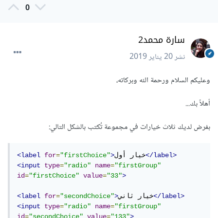
0
سارة محمد2
نشر
20 يناير 2019
وعليكم السلام ورحمة الله وبركاته،
أهلاً بك...
بفرض لديك ثلاث خيارات في مجموعة تُكتب بالشكل التالي:
</label>
خيار أول
>
"firstChoice"
=
for
<label
<input
type
=
"radio"
name
=
"firstGroup"
id
=
"firstChoice"
value
=
"33"
>
</label>
خيار ثاني
>
"secondChoice"
=
for
<label
<input
type
=
"radio"
name
=
"firstGroup"
id
=
"secondChoice"
value
=
"133"
>