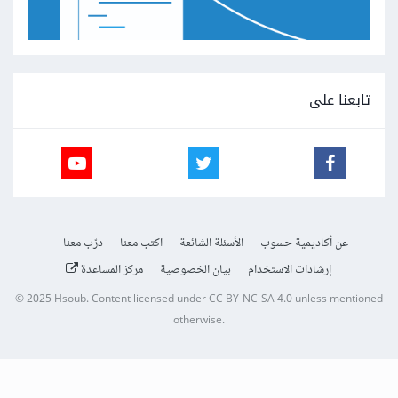
تابعنا على
عن أكاديمية حسوب
الأسئلة الشائعة
اكتب معنا
درّب معنا
إرشادات الاستخدام
بيان الخصوصية
مركز المساعدة
© 2025
Hsoub
.
Content licensed under
CC BY-NC-SA 4.0
unless mentioned
otherwise.