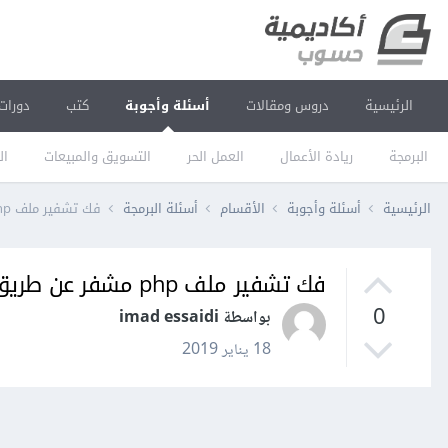
الرئيسية
دروس ومقالات
أسئلة وأجوبة
كتب
دورات
البرمجة
ريادة الأعمال
العمل الحر
التسويق والمبيعات
ال
الرئيسية
أسئلة وأجوبة
الأقسام
أسئلة البرمجة
فك تشفير ملف php مشفر عن طريق ionCube
فك تشفير ملف php مشفر عن طريق ionCube
0
بواسطة imad essaidi
18 يناير 2019