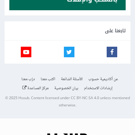
تابعنا على
عن أكاديمية حسوب
الأسئلة الشائعة
اكتب معنا
درّب معنا
إرشادات الاستخدام
بيان الخصوصية
مركز المساعدة
© 2025
Hsoub
.
Content licensed under
CC BY-NC-SA 4.0
unless mentioned
otherwise.