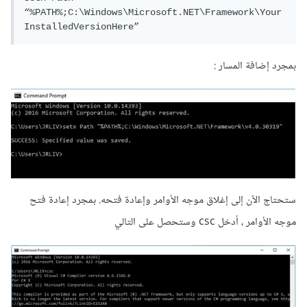
“%PATH%;C:\Windows\Microsoft.NET\Framework\Your
بمجرد إضافة المسار :
ستحتاج الآن إلى إغلاق موجه الأوامر وإعادة فتحه. بمجرد إعادة فتح
موجه الأوامر ، أدخل csc وستحصل على التالي