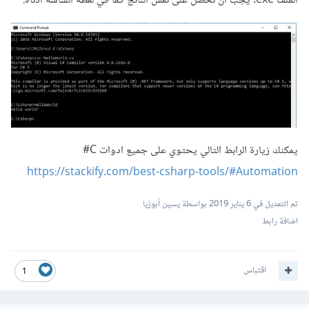
الملف exe. يجب أن تحصل على نفس الناتج كما في لقطة الشاشة أدناه:
يمكنك زيارة الرابط التالي يحتوي على جميع ادوات C#
https://stackify.com/best-csharp-tools/#Automation
تم التعديل في
6 يناير 2019
بواسطة يسين أبوزيا
اضافة رابط
اقتباس
1