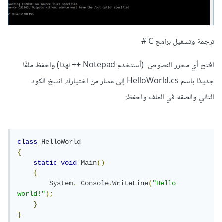
ترجمة وتشغيل برامج C #
افتح أي محرر النصوص (أستخدم Notepad ++ لهذا) واحفظ ملفًا
جديدًا باسم HelloWorld.cs إلى مسار من اختيارك. انسخ الكود
التالي والصقه في الملف واحفظ:
class
HelloWorld
{
static
void
Main
()
{
System
.
Console
.
WriteLine
(
"Hello 
world!"
);
}
}