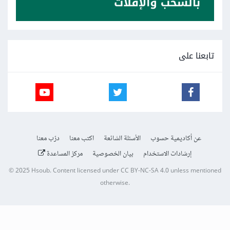
تابعنا على
عن أكاديمية حسوب
الأسئلة الشائعة
اكتب معنا
درّب معنا
إرشادات الاستخدام
بيان الخصوصية
مركز المساعدة
© 2025
Hsoub
.
Content licensed under
CC BY-NC-SA 4.0
unless mentioned
otherwise.