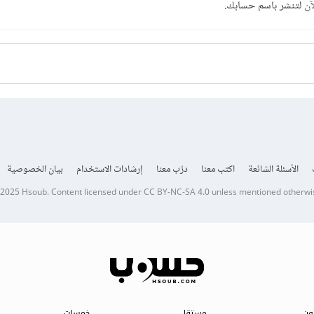
آن
لتنشر باسم حسابك.
الأسئلة الشائعة
اكتب معنا
درّب معنا
إرشادات الاستخدام
بيان الخصوصية
 2025
Hsoub
.
Content licensed under
CC BY-NC-SA 4.0
unless mentioned otherwi