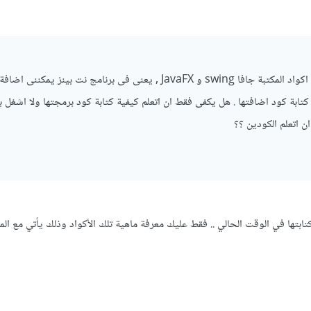
سؤال اخر . هل يجب تعلم اكواد المكتبة جافا swing و JavaFX , يعنى فى برنامج نت بينز يمكننى 
و Button بدون كتابة كود اضافتها . هل يكفى فقط ان اتعلم كيفية كتابة كود برمجتها ولا اشغل 
ن اتعلم الكودين ؟؟
ابتها في الوقت الحالي .. فقط عليك معرفة ماهية تلك الأكواد وذلك يأتي مع الم