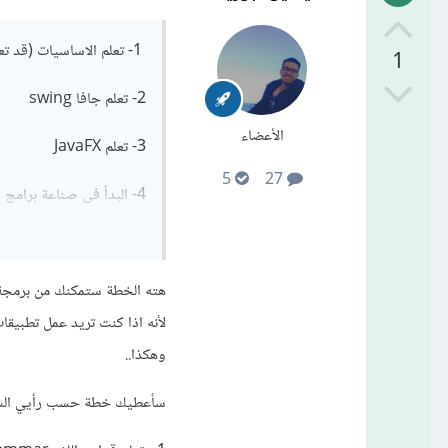
1- تعلم الاساسيات (قد تعلمتها بالفعل)
1
2- تعلم جافا swing
الأعضاء
3- تعلم JavaFX
5
27
4- البدأ فى صناعة برامج سطح المكتب
هل هذه خطة جيدة لتعلم ا
هته الخطة ستمكنك من برمجة 
وهكذا..
سأعطيك خطة حسب رأيي ا