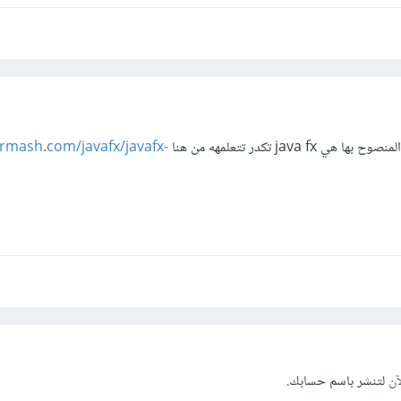
java تكدر تتعلمهه من هنا
armash.com/javafx/javafx-
آن
لتنشر باسم حسابك.