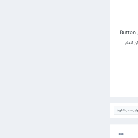
سؤال اخر . هل يجب تعلم اكواد المكتبة جافا swing و JavaFX , يعنى فى برنامج نت بينز يمكننى اضافة مثلا Label او Button
ن اتعلم
ترتيب حسب التاريخ