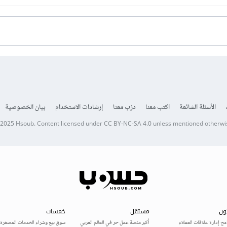
الأسئلة الشائعة
اكتب معنا
درّب معنا
إرشادات الاستخدام
بيان الخصوصية
 2025
Hsoub
.
Content licensed under
CC BY-NC-SA 4.0
unless mentioned otherwi