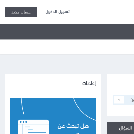
تسجيل الدخول
حساب جديد
إعلانات
ن
1
السؤال