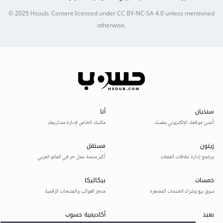
© 2025
Hsoub
.
Content licensed under
CC BY-NC-SA 4.0
unless mentioned
otherwise.