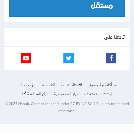
تابعنا على
عن أكاديمية حسوب
الأسئلة الشائعة
اكتب معنا
درّب معنا
إرشادات الاستخدام
بيان الخصوصية
مركز المساعدة
© 2025
Hsoub
.
Content licensed under
CC BY-NC-SA 4.0
unless mentioned
otherwise.