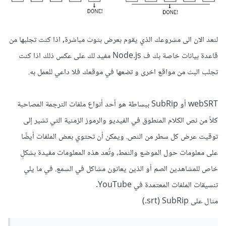
لنعد الان الى مشروعك الذي يقوم بعرض بثوث مباشرة, اذا كنت تجلبها من
قاعدة بيانات خاصة بك ف Node.js مفيد لك على عكس ذلك اذا كنت
تجلب البث من مواقع اخرى و تضعها في موقعك فلا داعي للعمل به.
webSRT أو SubRip ببساطة هو أحد أنواع ملفات الترجمة المصاحبة
كلاً من نص الكلام المنطوق في الفيديو والرموز الزمنية التي تشير إلى
توقيت عرض كل سطر من النص. ويمكن أن تحتوي بعض الملفات أيضًا
على معلومات حول الموضع والنمط، وتُعد هذه المعلومات مفيدة بشكلٍ
خاص للمشاهدين الصم أو الذين يعانون مشاكل في السمع. في ما يلي
تنسيقات الملفات المعتمدة في YouTube.
مثال على SubRip ‏(srt.)‏