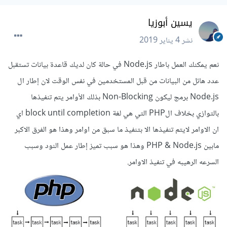
يسين أبوزيا
نشر
4 يناير 2019
نعم يمكنك العمل باطار Node.js في حالة كان لديك قاعدة بيانات تستقبل
عدد هائل من البيانات من قبل المستخدمين في نفس الوقت لان إطار ال
Node.js برمج ليكون Non-Blocking بذلك الأوامر يتم تنفيذها
بالتوازي بخلاف الPHP التي هي لغة block until completion اي
ان الاوامر لايتم تنفيذها الا بتنفيذ ما سبق من اوامر وهذا هو الفرق الاكبر
مابين PHP & Node.js وهذا هو سبب تميز إطار عمل النود وسبب
السرعه الرهيبه في تنفيذ الاوامر.