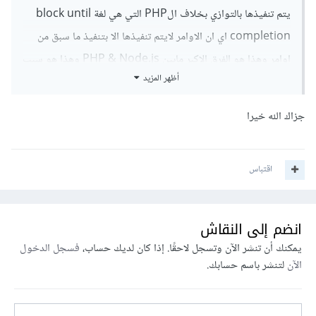
يتم تنفيذها بالتوازي بخلاف الPHP التي هي لغة block until
completion اي ان الاوامر لايتم تنفيذها الا بتنفيذ ما سبق من
اوامر وهذا هو الفرق الاكبر مابين PHP & Node.js وهذا هو سبب
أظهر المزيد
تميز إطار عمل النود وسبب السرعه الرهيبه في تنفيذ الاوامر.
جزاك الله خيرا
اقتباس
لنعد الان الى مشروعك الذي يقوم بعرض بثوث مباشرة, اذا كنت
انضم إلى النقاش
تجلبها من قاعدة بيانات خاصة بك ف Node.js مفيد لك على عكس
يمكنك أن تنشر الآن وتسجل لاحقًا. إذا كان لديك حساب،
فسجل الدخول
ذلك اذا كنت تجلب البث من مواقع اخرى و تضعها في موقعك فلا
الآن
لتنشر باسم حسابك.
داعي للعمل به.