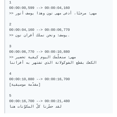
1

00:00:00,599 --> 00:00:04,160

>> مهى: مرحبًا، أدعى مهى نون وهذا يوسف أنور

2

00:00:04,160 --> 00:00:06,770

>> يوسف: ونحن نملك أفران نون.

3

00:00:06,770 --> 00:00:10,880

>> مهى: سنعلّمك اليوم كيفية تحضير

الكعك بقطع الشوكولاتة الذي تشتهر به أفراننا

4

00:00:10,880 --> 00:00:16,700

[مقدّمة موسيقية]

5

00:00:16,700 --> 00:00:21,480

لقد حضّرنا كلّ المكوّنات هنا