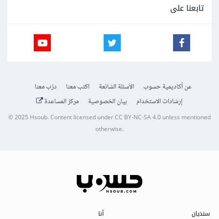
تابعنا على
عن أكاديمية حسوب
الأسئلة الشائعة
اكتب معنا
درّب معنا
إرشادات الاستخدام
بيان الخصوصية
مركز المساعدة
© 2025
Hsoub
.
Content licensed under
CC BY-NC-SA 4.0
unless mentioned
otherwise.