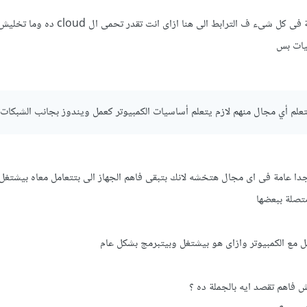
اكيد ال security عامة داخلة فى كل شىء ف الترابط الى هنا ازا
يات بس
م أي مجال منهم لازم يتعلم أساسيات الكمبيوتر كعمل ويندوز بجانب الشبكات
دا عامة فى اى مجال هتخشه لانك بتبقى فاهم الجهاز الى بتتعامل معاه بيشتغل 
تصلة ببعضها
مل مع الكمبيوتر وازاى هو بيشتغل وبيتبرمج بشكل عام
 فاهم تقصد ايه بالجملة ده ؟