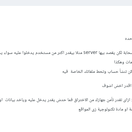
حده
- ال cloud بمعناها الحرفى سحابة لكن يقصد بيها server مثلا بيقدر اكتر من مستخدم يدخلوا عليه سو
مات وهكذا
م اقدر اخش اشوف
ناه التأمين : ازاى تقدر تأمن جهازك من الاختراق فما حدش يقدر يدخل عليه وياخد بيانات 
 او مادة تكنولوجية زى المواقع