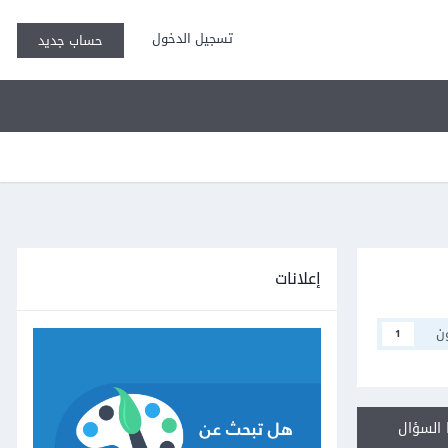
تسجيل الدخول
حساب جديد
إعلانات
ن
1
السؤال