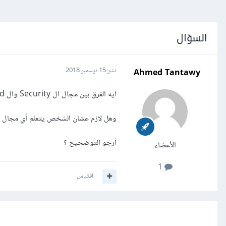
السؤال
Ahmed Tantawy
نشر
15 ديسمبر 2018
ايه الفرق بين مجال ال Security وال Cloud , وهل ممكن يتم ربطهم ببعض يعني شخص يتعلم الاثنين ؟
وهل لازم عشان الشخص يتعلم أي مجال من
أرجو التوضحيح ؟
الأعضاء
1
اقتباس