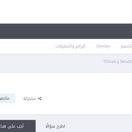
تصميم
DevOps
البرامج والتطبيقات
متابعو
مشاركة
اطرح سؤالًا
أجب على هذا 