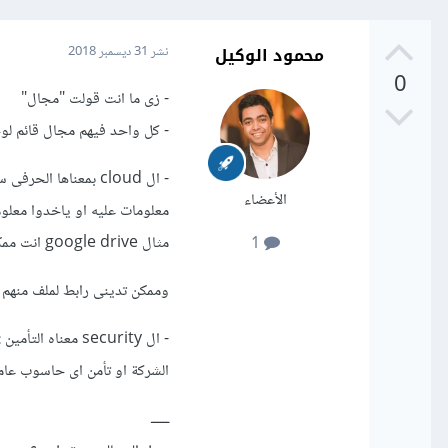
محمود الوكيل
نشر
31 ديسمبر 2018
0
- زى ما انت قولت "مجال"
- كل واحد فيهم مجال قائم لو
الأعضاء
معلومات عليه او ياخدوا معلو
مثال google drive انت ممكن تنشأ حساب وتحط ملفاتك الخاصة فيه
1
وممكن تدينى رابط لملف منه
- ال security مع
الشركة او تأمن اى حاسوب عامة
ــــــ