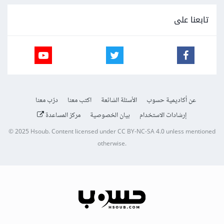
تابعنا على
عن أكاديمية حسوب
الأسئلة الشائعة
اكتب معنا
درّب معنا
إرشادات الاستخدام
بيان الخصوصية
مركز المساعدة
© 2025
Hsoub
.
Content licensed under
CC BY-NC-SA 4.0
unless mentioned
otherwise.