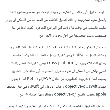
تطويرها
- ايضا حاول فى حالة ان الفكره موجوده البحث عن مصدر مفتوح تبدا
بالعمل عليه لمشروعه و ذلك لتقليل التكلفه مع العلم انه من الممكن ان يؤثر
عليك بالسلب فى وقت ما وذلك لان البرامج الجاهزه الكود الخاص بها
مستهلك وذلك لتنفيذها فى اقل وقت و اكثر ربح
- حاول ان تكون ملم بكيفيه تنفيذها فمثلا فى تنفيذ التطبيقات للاندرويد
يمكنك العمل ك native وهو تطبيق يعمل باللغة الام للشركه الخاصه
بتطبيقات الاندرويد او cross-platform وهي تطبيقات تعمل بلغات
اخري ولكن من الممكن ان تقوم باخراج المطلوب فى حالة كان التطبيق
بسيط انما الاندرويد فتطويره من خلال JAVA او Kotlin اما الايفون
فهناك swift و objective-c وحاليا الاتجاه الى swift وهي لغة انتجتها
apple وتعتبر تلقيح لobjective-c وهناك منها اصدار 4 الان
- ضمان الحقوق الخاصه بك يكمن فى ثلاث اشياء الفكره و الكود البرمجي