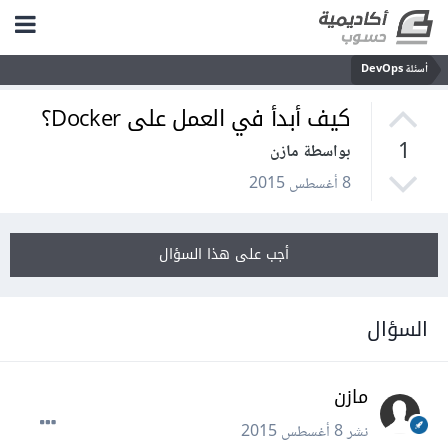
أسئلة DevOps
كيف أبدأ في العمل على Docker؟
1
بواسطة مازن
8 أغسطس 2015
أجب على هذا السؤال
السؤال
مازن
نشر
8 أغسطس 2015