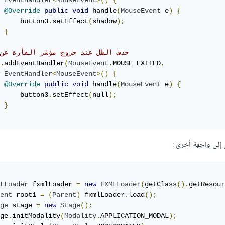
EventHandler
<
MouseEvent
>()
{
@Override
public
void
 handle
(
MouseEvent
 e
)
{
     button3
.
setEffect
(
shadow
);
}
//حذف الظل عند خروج مؤشر الفأرة عن
.
addEventHandler
(
MouseEvent
.
MOUSE_EXITED
,
EventHandler
<
MouseEvent
>()
{
@Override
public
void
 handle
(
MouseEvent
 e
)
{
     button3
.
setEffect
(
null
);
}
LLoader
 fxmlLoader 
=
new
FXMLLoader
(
getClass
().
getResour
ent
 root1 
=
(
Parent
)
 fxmlLoader
.
load
();
ge
 stage 
=
new
Stage
();
ge
.
initModality
(
Modality
.
APPLICATION_MODAL
);