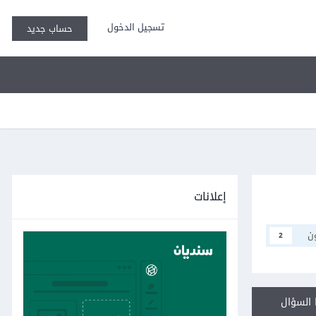
تسجيل الدخول
حساب جديد
إعلانات
ن
2
السؤال