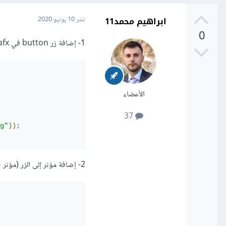
ابراهيم محمد11
نشر
10 يونيو 2020
0
1- إضافة زر button في javafx :
الأعضاء
37
g"
));
2- إضافة مؤثر إلى الزر (مؤثر ظل على سبيل المثال):