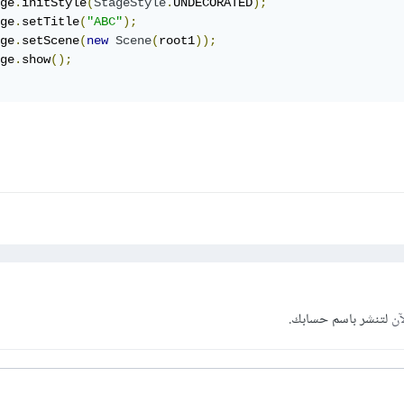
ge
.
initStyle
(
StageStyle
.
UNDECORATED
);
ge
.
setTitle
(
"ABC"
);
ge
.
setScene
(
new
Scene
(
root1
));
ge
.
show
();
آن
لتنشر باسم حسابك.