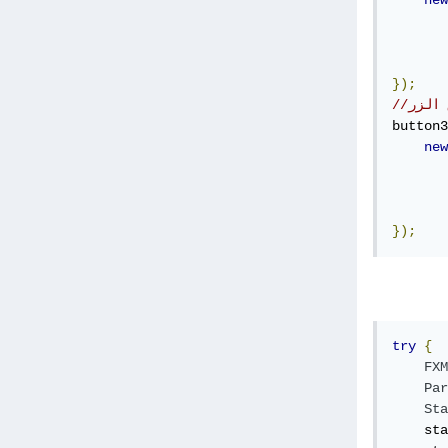
new
       
});
 الزر
button3
new
       
});
try
{
FXM
Par
Sta
    sta