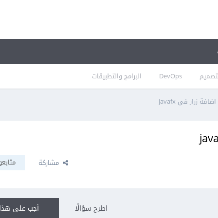
تصميم
DevOps
البرامج والتطبيقات
 زرار في javafx
متابعو
مشاركة
اطرح سؤالًا
أجب على هذا 