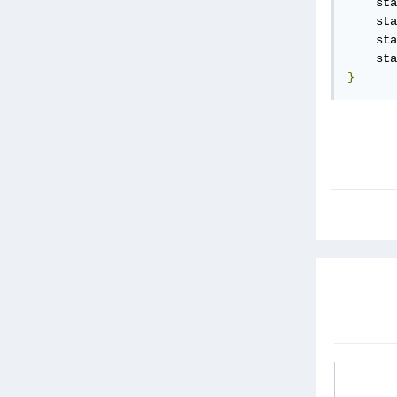
    sta
    sta
    sta
    sta
}