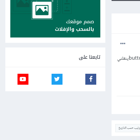
تابعنا على
شباب سلام عليكم كيف اضيف زر buttonفي تطبيق javafx واضافة موثر له وايضا اضافة ميزة لمن اضغط علي الزر buttonينقلني
ترتيب حسب التاريخ