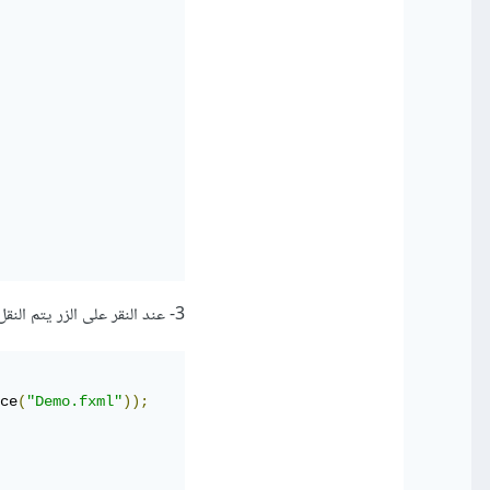
3- عند النقر على الزر يتم النقل إلى واجهة أخرى :
ce
(
"Demo.fxml"
));