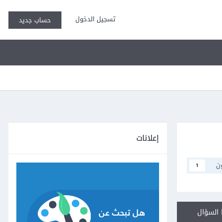
تسجيل الدخول
حساب جديد
إعلانات
ن
1
السؤال