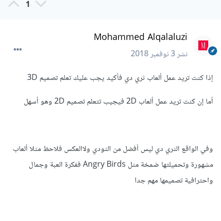
1
*تعلم لغة البرمجة.
Mohammed Alqalaluzi
هكذا يمكن أن تصبح جاهز لتصميم.
نشر
3 نوفمبر 2018
2-إذ كنت جاهز لتصميم العاب:
إذا كنت تريد عمل ألعاب ثري دي فأكيد يجب عليك تعلم تصميم 3D
*إختيار نوع المحرك العاب الذي سوف تستخدمه.
أما إن كنت تريد عمل ألعاب 2D فيجيب تتعلم تصميم 2D وهو أسهل
*تصميم موضوع وقصة العبة.
*تجهيز الشخصيات و الأماكن التي سوف تستخدمها في العبة (كما
وفي الواقع الثري دي ليس أفضل من الثودي ولاالعكس فلاحظ مثلا ألعاب
قلت مسبقا يمكن إستخدام الفتوشوب في رسمها).
مشهورة وتحميلتها ضمخة مثل Angry Birds ففكرة العبة وجمال
*أستخدام البرامج التي تطبق البرمجة مثل: فيسل ستوديو أو مونو
واحترافية تصميمها مهم جدا
ديفلوب...إلخ
--------------------