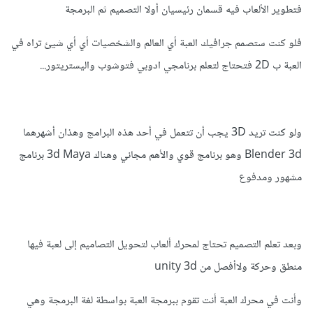
فتطوير الألعاب فيه قسمان رئيسيان أولا التصميم ثم البرمجة
أنواع الغات التي يمكن إستخدمها لبرمجة العاب هي:
فلو كنت ستصمم جرافيك العبة أي العالم والشخصيات أي أي شيئ تراه في
1- لغة ++c
العبة ب 2D فتحتاج لتعلم برنامجي ادوبي فتوشوب واليستريتور...
2-لغة #c
3-لغة java script
ولو كنت تريد 3D يجب أن تتعمل في أحد هذه البرامج وهذان أشهرهما
Blender 3d وهو برنامج قوي والأهم مجاني وهناك 3d Maya برنامج
أيضا في لغات أخرى لكن أقل شعبية و أقل إستخداما.
مشهور ومدفوع
لي الأمنة:
أنا مصمم ومبرمج العاب منذ 7 سنوات تقريبا أنصحك بإستخدام لغة
وبعد تعلم التصميم تحتاج لمحرك ألعاب لتحويل التصاميم إلى لعبة فيها
#c في البرمجة
منطق وحركة ولاأفصل من unity 3d
و أنا بعلم أنك سوف تمر على مراحل اليأس و خيبت الأمل.
وأنت في محرك العبة أنت تقوم ببرمجة العبة بواسطة لغة البرمجة وهي