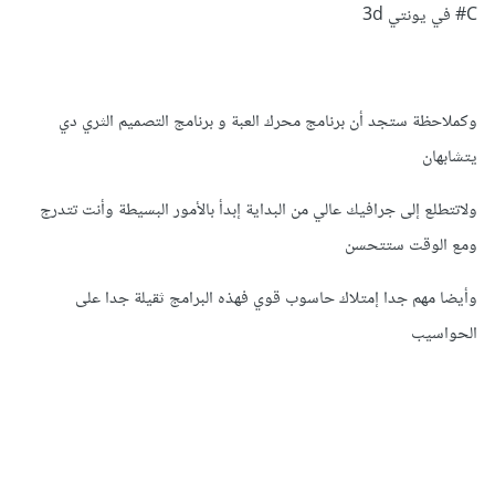
لذا أنصحك بي :
C# في يونتي 3d
صبر مفتاح الفرج.
حقق أحلامك و طز في كل مخاوفك.
وكملاحظة ستجد أن برنامج محرك العبة و برنامج التصميم الثري دي
يتشابهان
ولاتتطلع إلى جرافيك عالي من البداية إبدأ بالأمور البسيطة وأنت تتدرج
ومع الوقت ستتحسن
وأيضا مهم جدا إمتلاك حاسوب قوي فهذه البرامج ثقيلة جدا على
الحواسيب