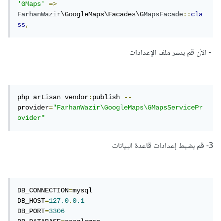
'GMaps'
=>
FarhanWazir
\GoogleMaps\Facades\G
MapsFacade
::
cla
ss
,
- الآن قم بنشر ملف الإعدادات
php artisan vendor
:
publish 
--
provider
=
"FarhanWazir\GoogleMaps\GMapsServicePr
ovider"
3- قم بضبط إعدادات قاعدة البيانات
DB_CONNECTION
=
mysql

DB_HOST
=
127.0
.
0.1
DB_PORT
=
3306