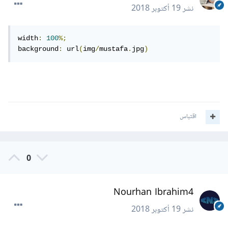
نشر
19 أكتوبر 2018
width
:
100
%;
background
:
 url
(
img
/
mustafa
.
jpg
)
اقتباس
0
Nourhan Ibrahim4
نشر
19 أكتوبر 2018