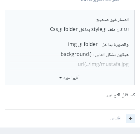
المسار غير صحيح
اذا كان ملف الstyle بداخل folder الCss
والصورة بداخل folder ال img
هيكون بشكل التالى : (background:
url(../img/mustafa.jpg
ثانيا يجب ان تضع خاصية الwidth للصورة
أظهر المزيد
لكى تظهر اى صورة يجب وضع خواص Width &height
كما قال الاخ نور
اقتباس