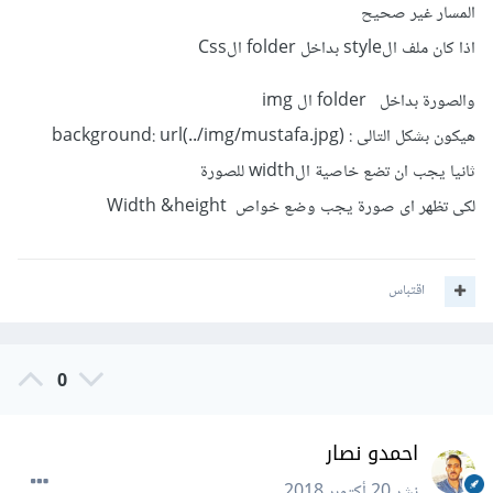
المسار غير صحيح
اذا كان ملف الstyle بداخل folder الCss
والصورة بداخل folder ال img
هيكون بشكل التالى : (background: url(../img/mustafa.jpg
ثانيا يجب ان تضع خاصية الwidth للصورة
لكى تظهر اى صورة يجب وضع خواص Width &height
اقتباس
0
احمدو نصار
نشر
20 أكتوبر 2018