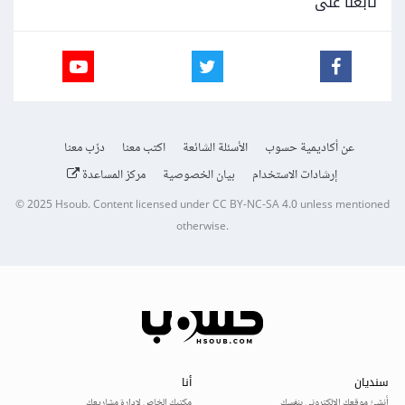
تابعنا على
عن أكاديمية حسوب
الأسئلة الشائعة
اكتب معنا
درّب معنا
إرشادات الاستخدام
بيان الخصوصية
مركز المساعدة
© 2025
Hsoub
.
Content licensed under
CC BY-NC-SA 4.0
unless mentioned
otherwise.