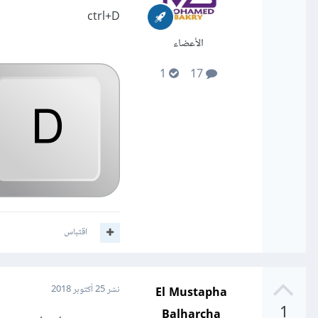
ctrl+D
الأعضاء
1
17
اقتباس
El Mustapha
نشر
25 أكتوبر 2018
1
Balharcha