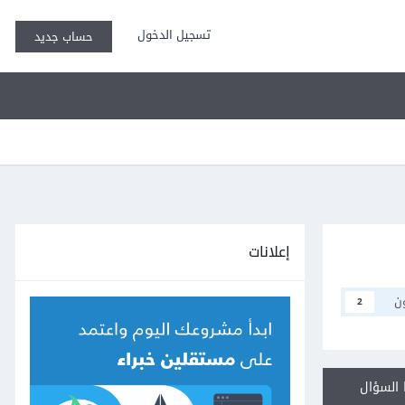
تسجيل الدخول
حساب جديد
إعلانات
ن
2
السؤال