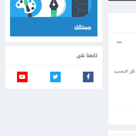
تابعنا على
لمه جديده للفوتوشوب . عندي مشكله ان لما استخدم أدوات التحديد ما اقدر اخفي التحديد ابدا . ضغطت enter لكن التحديد