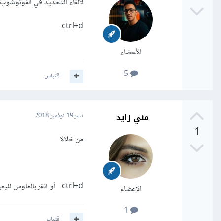
لالغاء التحديد في الفوتوشوب
ctrl+d
الأعضاء
5
اقتباس
مني زايد
نشر
19 نوفمبر 2018
1
من خلالا
ctrl+d أو انقر بالماوس لليمين ونختار deselect من القائمة المنسدلة
الأعضاء
1
اقتباس