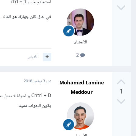
استخدم خيار ctrl + d
في حال كان جهازك هو الماك . استخدم
الأعضاء
2
اقتباس
Mohamed Lamine
نشر
3 نوفمبر 2018
1
Meddour
يكون الجواب مفيد