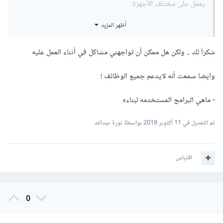
يعمل على مختلف الأجهزة.
أظهر المزيد
أما اذا كان المشروع تجاري او مشروع كبير نسبياً وبحاجة
لتطويرات مستقبلية واضافة ميزات عديدة، فلا انصحك عندها
شكراَ لك .. ولكن هل ممكن أن تواجهني مشاكل في أثناء العمل عليه
بالتطبيقات الهجينة! بل انصحك إما بالتطبيقات الـ Native او
بالتطبيقات Cross-Platform مثل Xamarin، مع الاخذ بعين
وايضا سمعت أنه لايدعم جميع الوظائف !
الاعتبار حجم فريق العمل في المشروع.
- ماهي البرامج المستخدمه لبناءه
تم التعديل في
11 أكتوبر 2018
بواسطة نورة عبدالله
بالتوفيق،،،
اقتباس
0