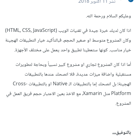
نشر
11 أكتوبر 2018
وعليكم السلام ورحمة الله.
اذا كان لديك خبرة جيدة في تقنيات الويب (HTML, CSS, JavaScript)
وكان المشروع متوسط او صغير الحجم، فبالتأكيد خيار التطبيقات الهجينة
خيار مناسب. كونها ستعطينا تطبيق واحد يعمل على مختلف الأجهزة.
أما اذا كان المشروع تجاري او مشروع كبير نسبياً وبحاجة لتطويرات
مستقبلية واضافة ميزات عديدة، فلا انصحك عندها بالتطبيقات
الهجينة! بل انصحك إما بالتطبيقات الـ Native او بالتطبيقات Cross-
Platform مثل Xamarin، مع الاخذ بعين الاعتبار حجم فريق العمل في
المشروع.
بالتوفيق،،،