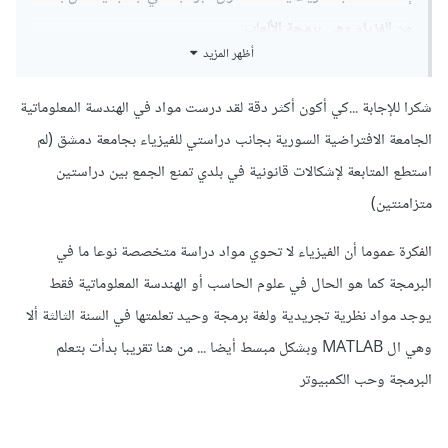
من الفزياء وهي برمجة الألعاب
أظهر المزيد
شكرا للإجابة ...كي أكون أكثر دقة لقد درست مواد في الهندسة المعلوماتية
الجامعة الافتراضية السورية بجانب دراستي للفيزياء بجامعة دمشق (لم
استطع المتابعة لإشكالات قانونية في بلدي تمنع الجمع بين دراستين
متزامنتين)
الفكرة عموما أن الفيزياء لا تحوي مواد دراسة متخصصة نوعا ما في
البرمجة كما هو الحال في علوم الحاسب أو الهندسة المعلوماتية فقط
يوجد مواد نظرية تجريدية ولغة برمجة وحيد تعلمتها في السنة الثالثة ألا
وهي ال MATLAB وبشكل مبسط أيضا ... من هنا تقريبا بدأت بتعلم
البرمجة وحب الكمبيوتر