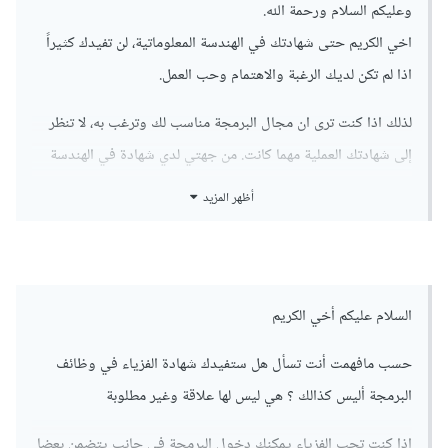
وعليكم السلام ورحمة الله.
اخي الكريم حتى شهادتك في الهندسة المعلوماتية، لن تفيدك كثيراً
اذا لم تكن لديك الرغبة والاهتمام وحب العمل.
لذلك اذا كنت ترى ان مجال البرمجة مناسب لك وترغب به، لا تنظر
إلى شهادتك العملية مهما كانت. من جهتي لدي شهادة في الهندسة
المعلوماتية/هندسة البرمجيات. ولا اعتمد عليها في عملي اطلاقاً،
أظهر المزيد
بقدر اعتمادي على المهارات والخبرات التي اكتسبها يومياً.
بالتوفيق،،،
السلام عليكم أخي الكريم
حسب مافهمت أنت تسأل هل ستفيدك شهادة الفزياء في وظائف
البرمجة أليس كذالك ؟ هي ليس لها علاقة وغير مطلوبة
إذا كنت تحب الفزياء يمكنك دخول البرمجة في جانب يتضمن بعضا