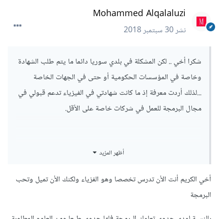
Mohammed Alqalaluzi
نشر
30 سبتمبر 2018
شكرا أخي .. لكن المشكلة في بلدي سوريا دائما ما يتم طلب الشهادة
وخاصة في المؤسسات الحكومية أو حتى في الجهات الخاصة
...لذلك أردت معرفة إذ ما كانت شهادتي في الفيزياء تدعم قبولي في
مجال البرمجة للعمل في شركات خاصة على الأقل.
أظهر المزيد
شكرا للإجابة ...كي أكون أكثر دقة لقد درست مواد في الهندسة
المعلوماتية الجامعة الافتراضية السورية بجانب دراستي للفيزياء
أخي الكريم أنت الأن تدرس تخصصا وهو الفزياء ولكنك الأن تميل وتحب
بجامعة دمشق (لم استطع المتابعة لإشكالات قانونية في بلدي تمنع
البرمجة
الجمع بين دراستين متزامنتين)
بالنسبة لمدى جدوى تعلمك البرمجة فلها جدوى طبعا ومن العلوم المطلوبة