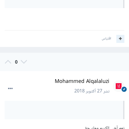
صناعة حقيقية في بلادنا لمشاريع الألعاب دائما هناك تفوق من هذه
الناحية للألعاب الغربية على العربية ...مع أنه تبقى محاولات جادة
نسبيا من هنا وهناك لتطوير هكذا نوعية من المشاريع ولكنها تحتاج
المزيد من الوقت لتنمو والدعم الكافي وهو ما لا يلقى صدى لدى
اقتباس
المعنين عن الموضوع.
0
Mohammed Alqalaluzi
نشر
27 أكتوبر 2018
نعم أخي الكريم معك حق