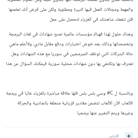
الفكرة عموما أن الفيزياء لا تحوي مواد دراسة متخصصة نوعا ما في
والمهمة ومجالات العمل فيها كثيرة ومطلوبة ولكن على فرض أنك تعلمتها
البرمجة كما هو الحال في علوم الحاسب أو الهندسة المعلوماتية
فلن تنفعك شاهدتك في الفزياء لتحصل على عمل
فقط يوجد مواد نظرية تجريدية ولغة برمجة وحيد تعلمتها في
السنة الثالثة ألا وهي ال MATLAB وبشكل مبسط أيضا ... من هنا
وهناك حلول لهذا فهناك مؤسسات عالمية تمنح شهادات في لغات البرمجة
تقريبا بدأت بتعلم البرمجة وحب الكمبيوتر
وتخصصاتها وذالك بعد خوض اختبارات ودفع مقابل مادي، ولاأعلم ماهي
حالة الشركات التي توظف المبرمجين في سوريا مع هذه الشهادات وهل
تعترف بها وتكتفي بها دون شهادات محلية سورية فيمكنك السؤال عن هذا
لذلك كان سؤالي عن مدى جدوى تعلمي للبرمجة ومدى الاستفادة من
شهادتي الأكاديمية في ذلك.
وبالنسبة ل C# وسي بلس بلس فلها علاقة مباشرة بالفزياء غالبا في برمجة
بالنسبة للألعاب تحتاج لغات برمجة ال c++/c او c# لا علاقة
الألعاب الأن الألعاب تتضمن مقادير فزيائية متعلقة بالجاذبية والحركة
للفيزياء بها بشكل مباشر .... الفيزياء أقرب للجسم الصلب (معمارية
وغيرها ويتم التعبير عنها برمجيا
الحاسب "الهارد وير") لأننا درسنا مخابر للإلكترونيات والدارات
الرقمية (كعلم وليس كتطبيق أيضا).
اقتباس