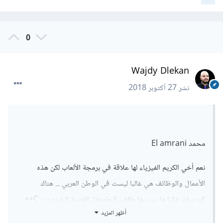
0
Wajdy Dlekan
نشر
27 أكتوبر 2018
محمد El amrani
نعم أخي الكريم الفيزياء لها علاقة في برمجة الألعاب لكن هذه
الأعمال والوظائف هي غالبا ليست في الوطن العربي ... هناك
كورسات غالبا ما يدرسها طلاب الجامعات الغربية كبايثون و C++
أظهر المزيد
لكن هنا الأمر مختلف تماما في الجامعات العربية ...حتى أنه لا توجد