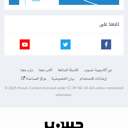
تابعنا على
عن أكاديمية حسوب
الأسئلة الشائعة
اكتب معنا
درّب معنا
إرشادات الاستخدام
بيان الخصوصية
مركز المساعدة
© 2025
Hsoub
.
Content licensed under
CC BY-NC-SA 4.0
unless mentioned
otherwise.