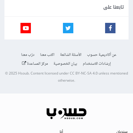
تابعنا على
عن أكاديمية حسوب
الأسئلة الشائعة
اكتب معنا
درّب معنا
إرشادات الاستخدام
بيان الخصوصية
مركز المساعدة
© 2025
Hsoub
.
Content licensed under
CC BY-NC-SA 4.0
unless mentioned
otherwise.