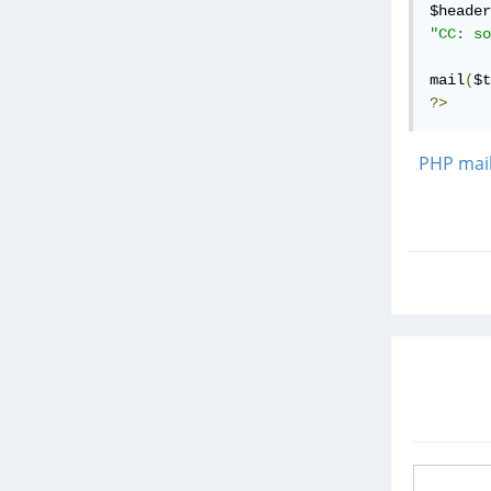
$header
"CC: so
mail
(
$t
?>
PHP mail