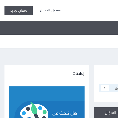
تسجيل الدخول
حساب جديد
إعلانات
ن
1
السؤال