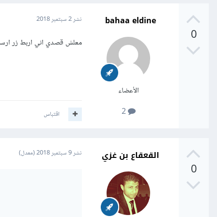
bahaa eldine
نشر
2 سبتمبر 2018
0
معلش قصدي اني اربط زر ارسال
الأعضاء
2
اقتباس
القعقاع بن غزي
نشر
9 سبتمبر 2018
(معدل)
0