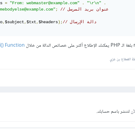
s 
=
"From: webmaster@example.com"
.
"\r\n"
.
// عنوان بريد المرسل
;
mebodyelse@example.com"
// دالة الإرسال
);
$headers
,
$txt
,
$subject
,
o
() Function
 القعقاع بن غزي
آن
لتنشر باسم حسابك.