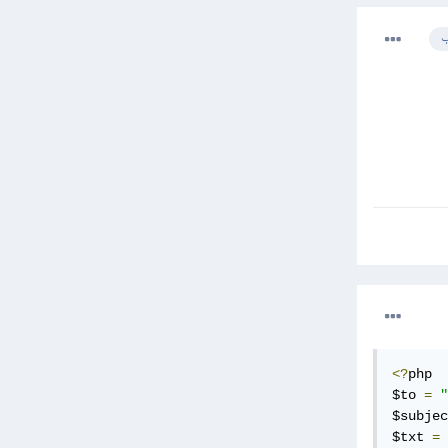
ب
<?
php

$to 
=
"
$subjec
$txt 
=