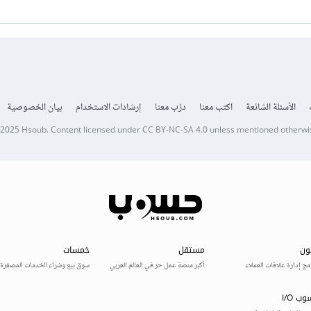
الأسئلة الشائعة
اكتب معنا
درّب معنا
إرشادات الاستخدام
بيان الخصوصية
 2025
Hsoub
.
Content licensed under
CC BY-NC-SA 4.0
unless mentioned otherwi