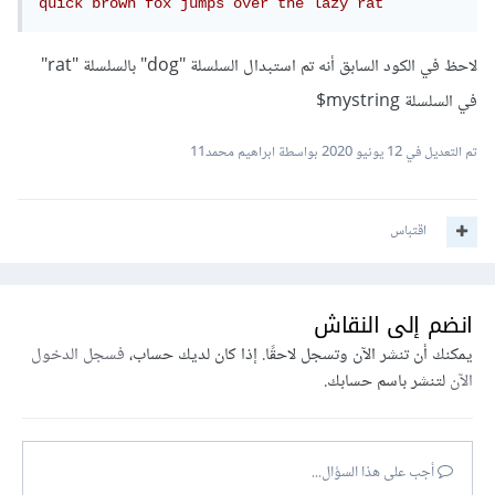
quick brown fox jumps over the lazy rat
لاحظ في الكود السابق أنه تم استبدال السلسلة "dog" بالسلسلة "rat"
في السلسلة mystring$
تم التعديل في
12 يونيو 2020
بواسطة ابراهيم محمد11
اقتباس
انضم إلى النقاش
يمكنك أن تنشر الآن وتسجل لاحقًا. إذا كان لديك حساب،
فسجل الدخول
الآن
لتنشر باسم حسابك.
أجب على هذا السؤال...