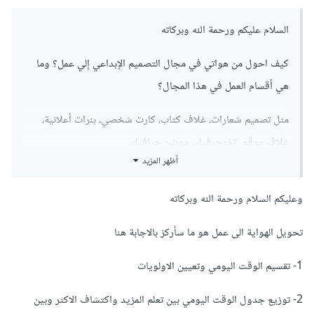
السلام عليكم ورحمة الله وبركاته
كيف احول من هواتي في مجال التصميم الإبداعي إلي عمل؟ وما
هي أقسام العمل في هذا المجال؟
مثل تصميم شعارات، غلاف كتاب، كارت شخصي، بنرات أعلانية،
غلاف موقع، انفوجرفيك، موشن جرافيك.
أظهر المزيد
ما هي أقسام الرئسية والفرعية لهذا المجال؟
وعليكم السلام ورحمة الله وبركاته
كيف اتعلم هذا المجال بشكل الصحيح؟.
تحويل الهواية الى عمل هو ما سأركز بالاجابة هنا
وشكرا
1- تقسيم الوقت اليومي وتعيين الاولويات
أعمالي :
2- توزيع جدول الوقت اليومي بين تعلم المزيد واكتشاف الاكثر وبين
https://www.behance.net/yousef1maged