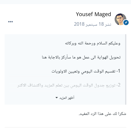
Yousef Maged
نشر
18 سبتمبر 2018
وعليكم السلام ورحمة الله وبركاته
تحويل الهواية الى عمل هو ما سأركز بالاجابة هنا
1- تقسيم الوقت اليومي وتعيين الاولويات
2- توزيع جدول الوقت اليومي بين تعلم المزيد واكتشاف الاكثر
وبين ممارسة الجديد الذي تم تعمله او صقل القديم بمهارات اكثر
أظهر المزيد
3- محاولة بلوغ مستوى الاتقان مع موازنة ما بين المعارف والمهارات
شكرا لك على هذا الرد المفيد.
- التدرج في التعلم الى مستوى اتقان