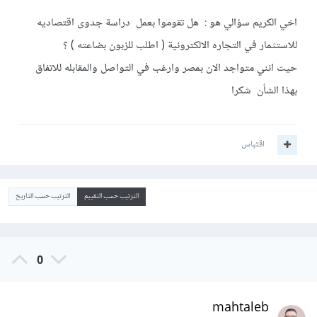
‏اخي الكريم سؤالي هو : هل تقوموا بعمل دراسة جدوى اقتصاديه
للاستثمار في التجاره الالكترونية ( اطلب للزبون بضاعته ) ؟
‏حيث انني متواجد الان بمصر وارغب في التواصل والمقابله للاتفاق
بهذا الشأن شكرا
اقتباس
الترتيب حسب التقييم
الترتيب حسب التاريخ
0
mahtaleb