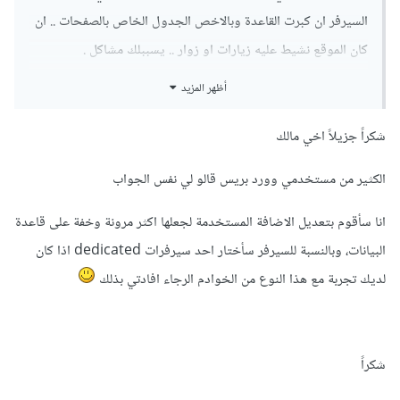
السيرفر ان كبرت القاعدة وبالاخص الجدول الخاص بالصفحات .. ان
كان الموقع نشيط عليه زيارات او زوار .. يسببلك مشاكل .
أظهر المزيد
الافضل لك تشتغل على برمجة خاصة بك .. او الورد بريس نفسها يتم
تعديلها ..
شكراً جزيلاً اخي مالك
انا لست مبرمج انما عندي تجربة بالورد بريس والفيبلتون ..
الكثير من مستخدمي وورد بريس قالو لي نفس الجواب
انا سأقوم بتعديل الاضافة المستخدمة لجعلها اكثر مرونة وخفة على قاعدة
البيانات، وبالنسبة للسيرفر سأختار احد سيرفرات dedicated اذا كان
لديك تجربة مع هذا النوع من الخوادم الرجاء افادتي بذلك
شكراً