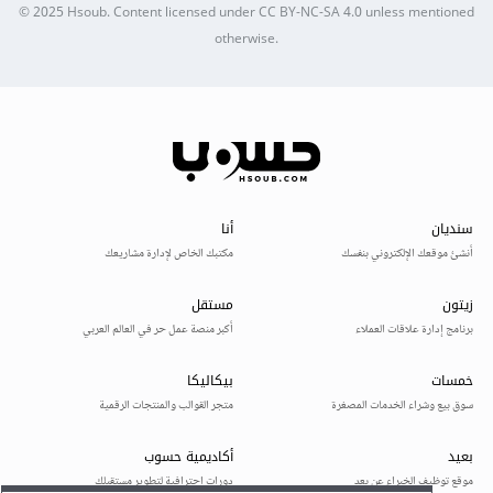
© 2025
Hsoub
.
Content licensed under
CC BY-NC-SA 4.0
unless mentioned
otherwise.