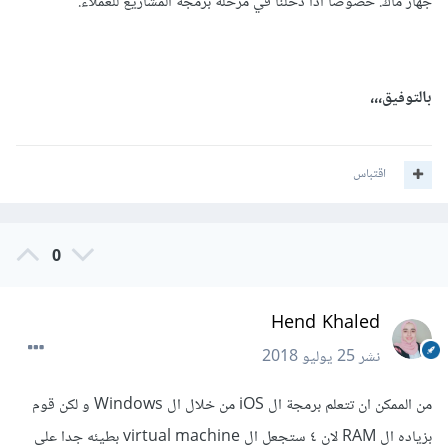
جهاز ماك. خصوصاً اذا دخلنا في مرحلة برمجة المشاريع للعملاء.
بالتوفيق،،،
اقتباس
0
Hend Khaled
نشر
25 يوليو 2018
من الممكن ان تتعلم برمجة ال iOS من خلال ال Windows و لكن قوم
بزياده ال RAM لان ٤ ستجعل ال virtual machine بطيئه جدا على