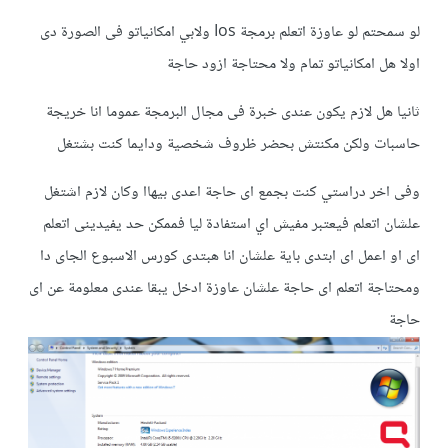
لو سمحتم لو عاوزة اتعلم برمجة Ios ولابي امكانياتو فى الصورة دى
اولا هل امكانياتو تمام ولا محتاجة ازود حاجة
ثانيا هل لازم يكون عندى خبرة فى مجال البرمجة عموما انا خريجة
حاسبات ولكن مكنتش بحضر ظروف شخصية ودايما كنت بشتغل
وفى اخر دراستي كنت بجمع اى حاجة اعدى بيهاا وكان لازم اشتغل
علشان اتعلم فيعتبر مفيش اي استفادة ليا فممكن حد يفيدينى اتعلم
اى او اعمل اى ابتدى باية علشان انا هبتدى كورس الاسبوع الجاى دا
ومحتاجة اتعلم اى حاجة علشان عاوزة ادخل يبقا عندى معلومة عن اى
حاجة