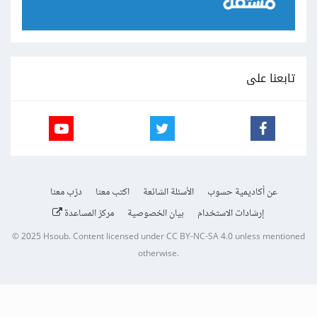
تابعنا على
عن أكاديمية حسوب
الأسئلة الشائعة
اكتب معنا
درّب معنا
إرشادات الاستخدام
بيان الخصوصية
مركز المساعدة
© 2025
Hsoub
.
Content licensed under
CC BY-NC-SA 4.0
unless mentioned
otherwise.