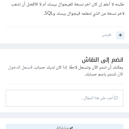
tutorials/Visual-Basic-Essential-Training/114902-
طلبته لا أعلم إن كان اخر نسخة للفيجوال بيسك أم لا الأفضل أن تذهب
2.html
لاخر نسخة من الذي تتعلمه فيجوال بيسك وSQL.
سابعا :
https://www.amazon.com/SQL-Server-
اقتباس
Development-Microsoft-Books/b?
ie=UTF8&node=3806
انضم إلى النقاش
وشكرا
يمكنك أن تنشر الآن وتسجل لاحقًا. إذا كان لديك حساب،
فسجل الدخول
الآن
لتنشر باسم حسابك.
أجب على هذا السؤال...
مشاركة