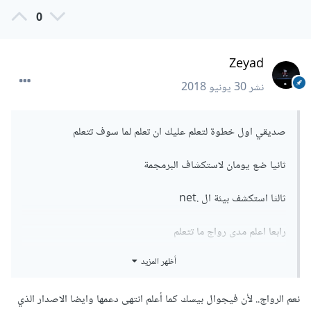
0
Zeyad
نشر
30 يونيو 2018
صديقي اول خطوة لتعلم عليك ان تعلم لما سوف تتعلم
ثانيا ضع يومان لاستكشاف البرمجمة
ثالثا استكشف بيئة ال .net
رابعا اعلم مدى رواج ما تتعلم
أظهر المزيد
خامسا ابحث عن مصادر سوف تساعدك
سادسا :
https://www.lynda.com/Visual-Basic-
نعم الرواج.. لأن فيجوال بيسك كما أعلم انتهى دعمها وايضا الاصدار الذي