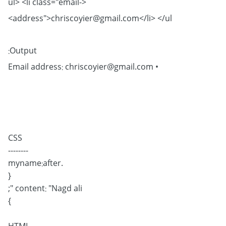
<ul> <li class="email-
address">chriscoyier@gmail.com</li> </ul>
Output:
• Email address: chriscoyier@gmail.com
CSS
--------
.myname:after
{
content: "Nagd ali ";
}