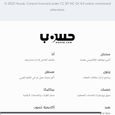
© 2025
Hsoub
.
Content licensed under
CC BY-NC-SA 4.0
unless mentioned
otherwise.