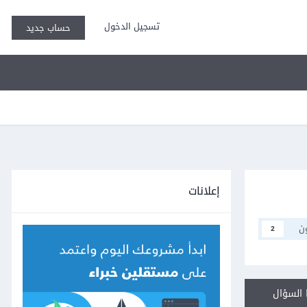
تسجيل الدخول
حساب جديد
إعلانات
ن
2
السؤال